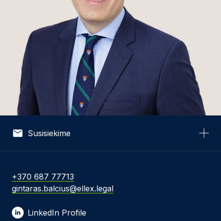
Susisiekime
Vardas *
+370 687 77713
gintaras.balcius@ellex.legal
El. pašto adresas *
LinkedIn Profile