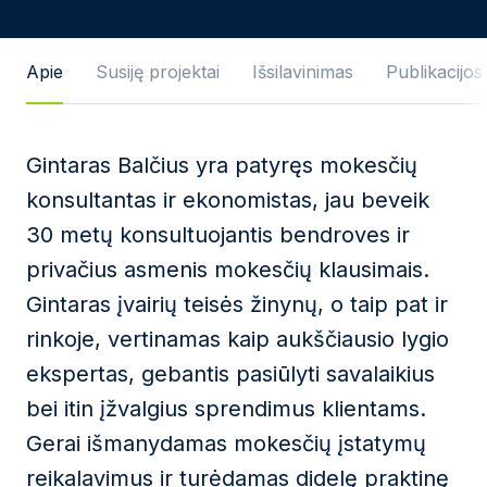
Žinutės tekstas
Apie
Susiję projektai
Išsilavinimas
Publikacijos
Gintaras Balčius yra patyręs mokesčių
Sutinku su
Privatumo politika
ir naudojimosi
konsultantas ir ekonomistas, jau beveik
taisyklėmis.
30 metų konsultuojantis bendroves ir
Ši svetainė yra saugoma reCAPTCHA ir jai yra
privačius asmenis mokesčių klausimais.
taikomos „Google“
privatumo politika
bei
paslaugų
teikimo sąlygos
.
Gintaras įvairių teisės žinynų, o taip pat ir
rinkoje, vertinamas kaip aukščiausio lygio
Siųsti žinutę
ekspertas, gebantis pasiūlyti savalaikius
bei itin įžvalgius sprendimus klientams.
Gerai išmanydamas mokesčių įstatymų
reikalavimus ir turėdamas didelę praktinę