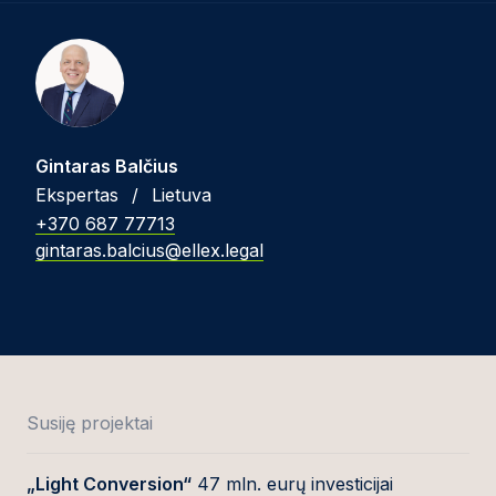
Gintaras Balčius
Ekspertas
/
Lietuva
+370 687 77713
gintaras.balcius@ellex.legal
Susiję projektai
„Light Conversion“
47 mln. eurų investicijai