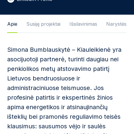
Žinutės tekstas
Apie
Susiję projektai
Išsilavinimas
Narystės
Simona Bumblauskytė – Kiauleikienė yra
Sutinku su
Privatumo politika
ir naudojimosi
asocijuotoji partnerė, turinti daugiau nei
taisyklėmis.
penkiolikos metų atstovavimo patirtį
Ši svetainė yra saugoma reCAPTCHA ir jai yra
Lietuvos bendruosiuose ir
taikomos „Google“
privatumo politika
bei
paslaugų
teikimo sąlygos
.
administraciniuose teismuose. Jos
profesinė patirtis ir ekspertinės žinios
Siųsti žinutę
apima energetikos ir atsinaujinančių
išteklių bei pramonės reguliavimo teisės
klausimus: sausumos vėjo ir saulės