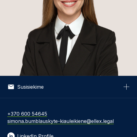
Susisiekime
Vardas *
+370 600 54645
simona.bumblauskyte-kiauleikiene@ellex.legal
El. pašto adresas *
LinkedIn Profile