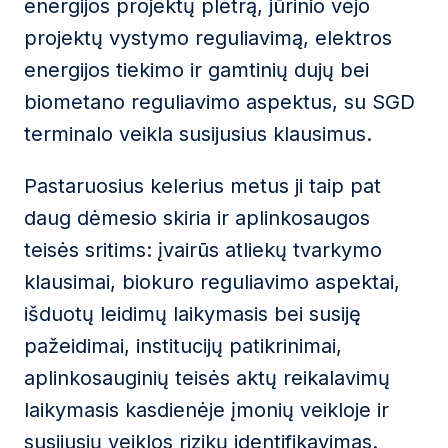
energijos projektų plėtrą, jūrinio vėjo
projektų vystymo reguliavimą, elektros
energijos tiekimo ir gamtinių dujų bei
biometano reguliavimo aspektus, su SGD
terminalo veikla susijusius klausimus.
Pastaruosius kelerius metus ji taip pat
daug dėmesio skiria ir aplinkosaugos
teisės sritims: įvairūs atliekų tvarkymo
klausimai, biokuro reguliavimo aspektai,
išduotų leidimų laikymasis bei susiję
pažeidimai, institucijų patikrinimai,
aplinkosauginių teisės aktų reikalavimų
laikymasis kasdienėje įmonių veikloje ir
susijusių veiklos rizikų identifikavimas.