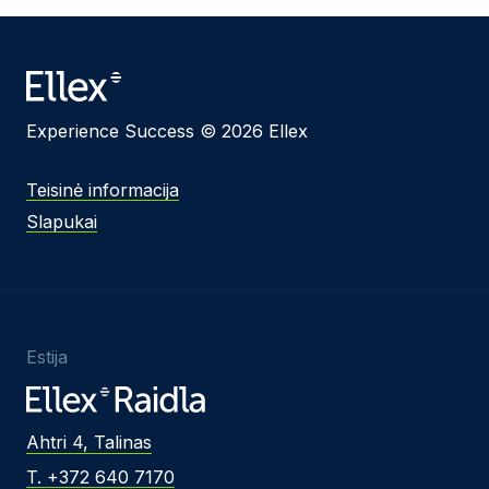
Žinutės tekstas
Experience Success © 2026 Ellex
Sutinku su
Privatumo politika
ir naudojimosi
Teisinė informacija
taisyklėmis.
Slapukai
Ši svetainė yra saugoma reCAPTCHA ir jai yra
taikomos „Google“
privatumo politika
bei
paslaugų
teikimo sąlygos
.
Siųsti žinutę
Estija
Ahtri 4, Talinas
T. +372 640 7170