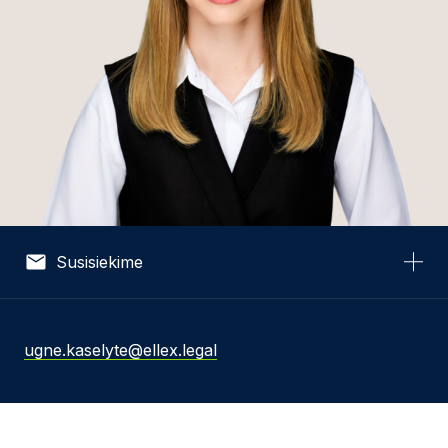
Susisiekime
Vardas *
ugne.kaselyte@ellex.legal
El. pašto adresas *