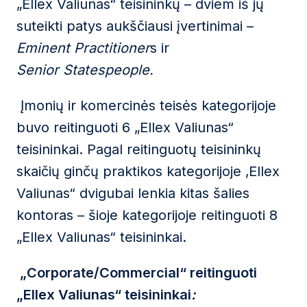
„Ellex Valiunas“ teisininkų – dviem iš jų
suteikti patys aukščiausi įvertinimai –
Eminent Practitioner
s ir
Senior Statespeople.
Įmonių ir komercinės teisės kategorijoje
buvo reitinguoti 6 „Ellex Valiunas“
teisininkai. Pagal reitinguotų teisininkų
skaičių ginčų praktikos kategorijoje ‚Ellex
Valiunas“ dvigubai lenkia kitas šalies
kontoras – šioje kategorijoje reitinguoti 8
„Ellex Valiunas“ teisininkai.
„Corporate/Commercial“ reitinguoti
„Ellex Valiunas“ teisininkai
: