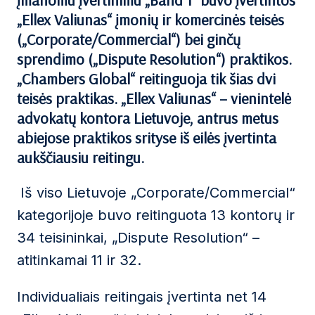
įmanomu įvertinimu „Band 1“ buvo įvertintos
„Ellex Valiunas“
įmonių ir komercinės teisės
(„Corporate/Commercial“) bei ginčų
sprendimo („Dispute Resolution“)
praktikos
.
„Chambers Global“ reitinguoja tik šias dvi
teisės praktikas. „Ellex Valiunas“ – vienintelė
advokatų kontora Lietuvoje, antrus metus
abiejose praktikos srityse iš eilės įvertinta
aukščiausiu reitingu.
Iš viso Lietuvoje „Corporate/Commercial“
kategorijoje buvo reitinguota 13 kontorų ir
34 teisininkai, „Dispute Resolution“ –
atitinkamai 11 ir 32.
Individualiais reitingais įvertinta net 14