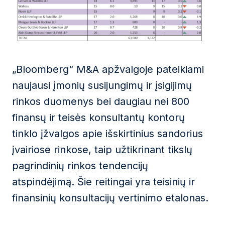
„Bloomberg“ M&A apžvalgoje pateikiami
naujausi įmonių susijungimų ir įsigijimų
rinkos duomenys bei daugiau nei 800
finansų ir teisės konsultantų kontorų
tinklo įžvalgos apie išskirtinius sandorius
įvairiose rinkose, taip užtikrinant tikslų
pagrindinių rinkos tendencijų
atspindėjimą. Šie reitingai yra teisinių ir
finansinių konsultacijų vertinimo etalonas.