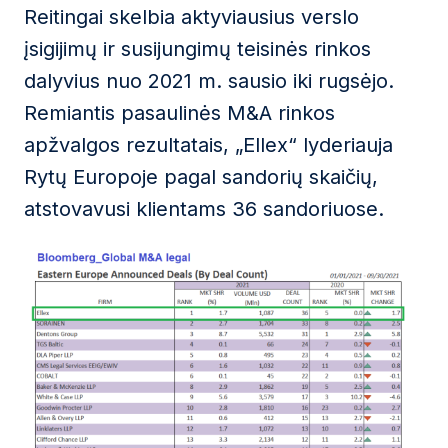
Reitingai skelbia aktyviausius verslo
įsigijimų ir susijungimų teisinės rinkos
dalyvius nuo 2021 m. sausio iki rugsėjo.
Remiantis pasaulinės M&A rinkos
apžvalgos rezultatais, „Ellex“ lyderiauja
Rytų Europoje pagal sandorių skaičių,
atstovavusi klientams 36 sandoriuose.