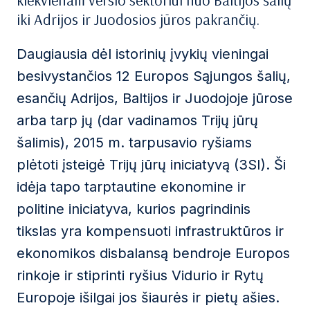
kiekvienam verslo sektoriui nuo ​​Baltijos šalių
iki Adrijos ir Juodosios jūros pakrančių.
Daugiausia dėl istorinių įvykių vieningai
besivystančios 12 Europos Sąjungos šalių,
esančių Adrijos, Baltijos ir Juodojoje jūrose
arba tarp jų (dar vadinamos Trijų jūrų
šalimis), 2015 m. tarpusavio ryšiams
plėtoti įsteigė Trijų jūrų iniciatyvą (3SI). Ši
idėja tapo tarptautine ekonomine ir
politine iniciatyva, kurios pagrindinis
tikslas yra kompensuoti infrastruktūros ir
ekonomikos disbalansą bendroje Europos
rinkoje ir stiprinti ryšius Vidurio ir Rytų
Europoje išilgai jos šiaurės ir pietų ašies.