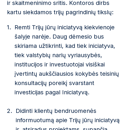
ir skaitmeninimo sritis. Kontoros dirbs
kartu siekdamos trijų pagrindinių tikslų:
Remti Trijų jūrų iniciatyvą kiekvienoje
šalyje narėje. Daug dėmesio bus
skiriama užtikrinti, kad tiek iniciatyva,
tiek valstybių narių vyriausybės,
institucijos ir investuotojai visiškai
įvertintų aukščiausios kokybės teisinių
konsultacijų poreikį svarstant
investicijas pagal Iniciatyvą.
Didinti klientų bendruomenės
informuotumą apie Trijų jūrų iniciatyvą
ir, atsiradus projektams, supančią