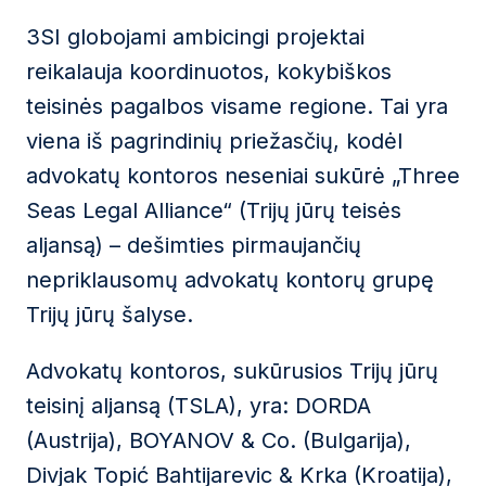
3SI globojami ambicingi projektai
reikalauja koordinuotos, kokybiškos
teisinės pagalbos visame regione. Tai yra
viena iš pagrindinių priežasčių, kodėl
advokatų kontoros neseniai sukūrė „Three
Seas Legal Alliance“ (Trijų jūrų teisės
aljansą) – dešimties pirmaujančių
nepriklausomų advokatų kontorų grupę
Trijų jūrų šalyse.
Advokatų kontoros, sukūrusios Trijų jūrų
teisinį aljansą (TSLA), yra: DORDA
(Austrija), BOYANOV & Co. (Bulgarija),
Divjak Topić Bahtijarevic & Krka (Kroatija),