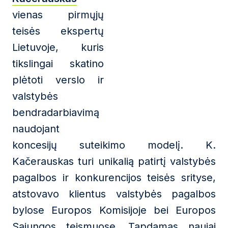
vienas pirmųjų
teisės ekspertų
Lietuvoje, kuris
tikslingai skatino
plėtoti verslo ir
valstybės
bendradarbiavimą
naudojant
koncesijų suteikimo modelį. K.
Kačerauskas turi unikalią patirtį valstybės
pagalbos ir konkurencijos teisės srityse,
atstovavo klientus valstybės pagalbos
bylose Europos Komisijoje bei Europos
Sąjungos teismuose. Tapdamas naujai