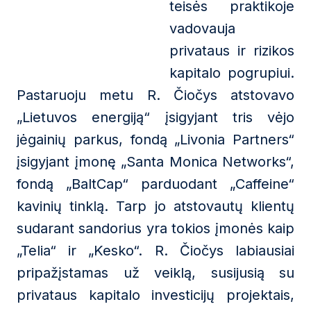
teisės praktikoje
vadovauja
privataus ir rizikos
kapitalo pogrupiui.
Pastaruoju metu R. Čiočys atstovavo
„Lietuvos energiją“ įsigyjant tris vėjo
jėgainių parkus, fondą „Livonia Partners“
įsigyjant įmonę „Santa Monica Networks“,
fondą „BaltCap“ parduodant „Caffeine“
kavinių tinklą. Tarp jo atstovautų klientų
sudarant sandorius yra tokios įmonės kaip
„Telia“ ir „Kesko“. R. Čiočys labiausiai
pripažįstamas už veiklą, susijusią su
privataus kapitalo investicijų projektais,