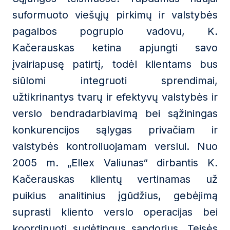
suformuoto viešųjų pirkimų ir valstybės
pagalbos pogrupio vadovu, K.
Kačerauskas ketina apjungti savo
įvairiapusę patirtį, todėl klientams bus
siūlomi integruoti sprendimai,
užtikrinantys tvarų ir efektyvų valstybės ir
verslo bendradarbiavimą bei sąžiningas
konkurencijos sąlygas privačiam ir
valstybės kontroliuojamam verslui. Nuo
2005 m. „Ellex Valiunas“ dirbantis K.
Kačerauskas klientų vertinamas už
puikius analitinius įgūdžius, gebėjimą
suprasti kliento verslo operacijas bei
koordinuoti sudėtingus sandorius. Teisės