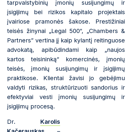
tarpvalstybinių įmonių susijungimų ir
įsigijimų bei rizikos kapitalo projektais
įvairiose pramonės šakose. Prestižiniai
teisės žinynai „Legal 500“, „Chambers &
Partners” vertina jį kaip kylantį reitinguose
advokatą, apibūdindami kaip „naujos
kartos teisininką“ komercinės, įmonių
teisės, įmonių susijungimų ir įsigijimų
praktikose. Klientai žavisi jo gebėjimu
valdyti rizikas, struktūrizuoti sandorius ir
efektyviai vesti įmonių susijungimų ir
įsigijimų procesą.
Dr.
Karolis
Kačerauskas
–