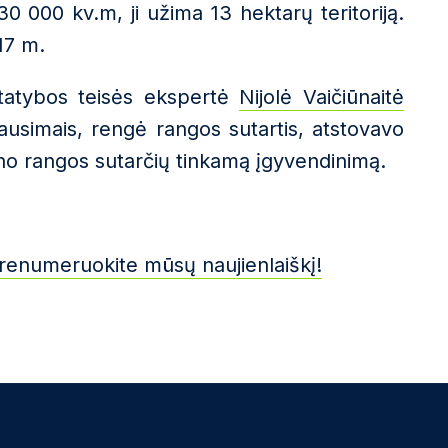
 000 kv.m, ji užima 13 hektarų teritoriją.
17 m.
statybos teisės ekspertė
Nijolė Vaičiūnaitė
ausimais, rengė rangos sutartis, atstovavo
no rangos sutarčių tinkamą įgyvendinimą.
renumeruokite mūsų naujienlaiškį!