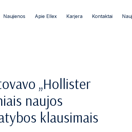
Naujienos
Apie Ellex
Karjera
Kontaktai
Nauj
tovavo „Hollister
niais naujos
atybos klausimais