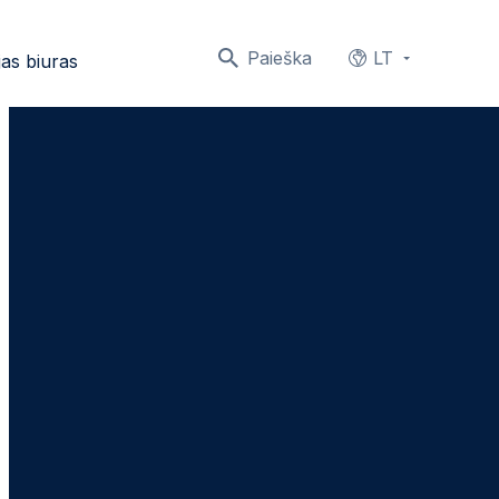
Paieška
LT
as biuras
Languages