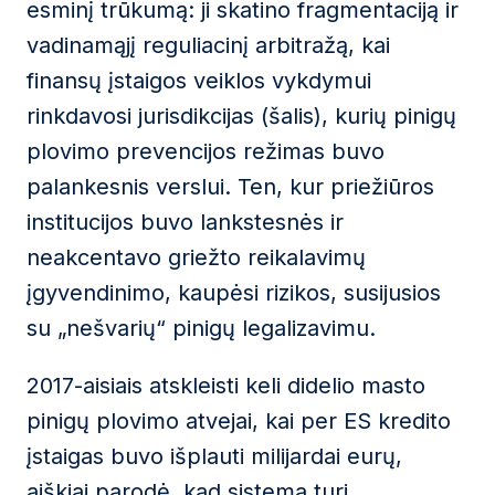
esminį trūkumą: ji skatino fragmentaciją ir
vadinamąjį reguliacinį arbitražą, kai
finansų įstaigos veiklos vykdymui
rinkdavosi jurisdikcijas (šalis), kurių pinigų
plovimo prevencijos režimas buvo
palankesnis verslui. Ten, kur priežiūros
institucijos buvo lankstesnės ir
neakcentavo griežto reikalavimų
įgyvendinimo, kaupėsi rizikos, susijusios
su „nešvarių“ pinigų legalizavimu.
2017-aisiais atskleisti keli didelio masto
pinigų plovimo atvejai, kai per ES kredito
įstaigas buvo išplauti milijardai eurų,
aiškiai parodė, kad sistema turi