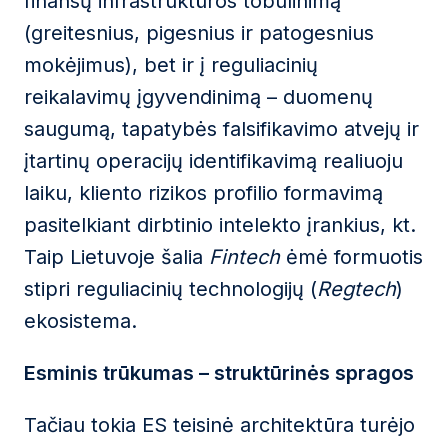
finansų infrastruktūros tobulinimą
(greitesnius, pigesnius ir patogesnius
mokėjimus), bet ir į reguliacinių
reikalavimų įgyvendinimą – duomenų
saugumą, tapatybės falsifikavimo atvejų ir
įtartinų operacijų identifikavimą realiuoju
laiku, kliento rizikos profilio formavimą
pasitelkiant dirbtinio intelekto įrankius, kt.
Taip Lietuvoje šalia
Fintech
ėmė formuotis
stipri reguliacinių technologijų (
Regtech
)
ekosistema.
Esminis trūkumas – struktūrinės spragos
Tačiau tokia ES teisinė architektūra turėjo