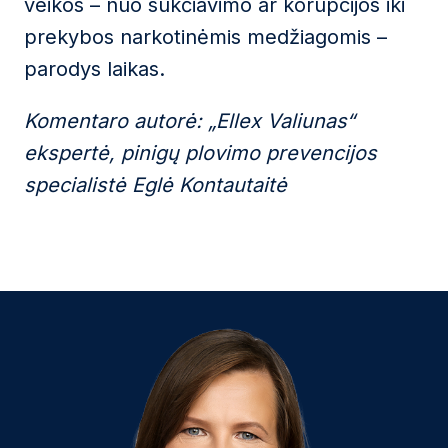
veikos – nuo sukčiavimo ar korupcijos iki
prekybos narkotinėmis medžiagomis –
parodys laikas.
Komentaro autorė: „Ellex Valiunas“
ekspertė, pinigų plovimo prevencijos
specialistė Eglė Kontautaitė