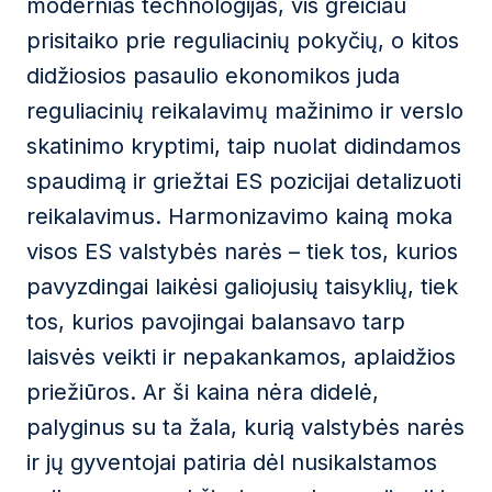
modernias technologijas, vis greičiau
prisitaiko prie reguliacinių pokyčių, o kitos
didžiosios pasaulio ekonomikos juda
reguliacinių reikalavimų mažinimo ir verslo
skatinimo kryptimi, taip nuolat didindamos
spaudimą ir griežtai ES pozicijai detalizuoti
reikalavimus. Harmonizavimo kainą moka
visos ES valstybės narės – tiek tos, kurios
pavyzdingai laikėsi galiojusių taisyklių, tiek
tos, kurios pavojingai balansavo tarp
laisvės veikti ir nepakankamos, aplaidžios
priežiūros. Ar ši kaina nėra didelė,
palyginus su ta žala, kurią valstybės narės
ir jų gyventojai patiria dėl nusikalstamos