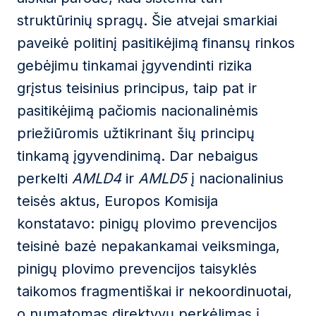
struktūrinių spragų. Šie atvejai smarkiai
paveikė politinį pasitikėjimą finansų rinkos
gebėjimu tinkamai įgyvendinti rizika
grįstus teisinius principus, taip pat ir
pasitikėjimą pačiomis nacionalinėmis
priežiūromis užtikrinant šių principų
tinkamą įgyvendinimą. Dar nebaigus
perkelti
AMLD4
ir
AMLD5
į nacionalinius
teisės aktus, Europos Komisija
konstatavo: pinigų plovimo prevencijos
teisinė bazė nepakankamai veiksminga,
pinigų plovimo prevencijos taisyklės
taikomos fragmentiškai ir nekoordinuotai,
o numatomas direktyvų perkėlimas į