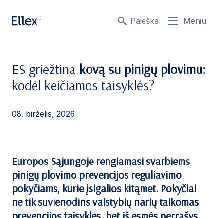
Paieška
Meniu
ES griežtina
kovą su pinigų plovimu:
kodėl keičiamos taisyklės?
08. birželis, 2026
Europos Sąjungoje
rengiamasi svarbiems
pinigų plovimo prevencijos reguliavimo
pokyčiams, kurie įsigalios kitąmet. Pokyčiai
ne tik suvienodins valstybių narių taikomas
prevencijos taisykles, bet iš esmės perrašys