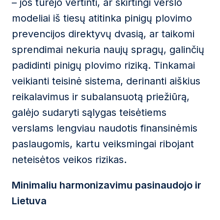
– jos turėjo vertinti, ar skirtingi verslo
modeliai iš tiesų atitinka pinigų plovimo
prevencijos direktyvų dvasią, ar taikomi
sprendimai nekuria naujų spragų, galinčių
padidinti pinigų plovimo riziką. Tinkamai
veikianti teisinė sistema, derinanti aiškius
reikalavimus ir subalansuotą priežiūrą,
galėjo sudaryti sąlygas teisėtiems
verslams lengviau naudotis finansinėmis
paslaugomis, kartu veiksmingai ribojant
neteisėtos veikos rizikas.
Minimaliu harmonizavimu pasinaudojo ir
Lietuva