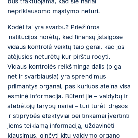
bus traktuojama, kad šie nariai
nepriklausomo mąstymo neturi.
Kodėl tai yra svarbu? Priežiūros
institucijos norėtų, kad finansų įstaigose
vidaus kontrolė veiktų taip gerai, kad jos
atėjusios neturėtų kur pirštu rodyti.
Vidaus kontrolės reikšminga dalis (o gal
net ir svarbiausia) yra sprendimus
priimantys organai, pas kuriuos ateina visa
esminė informacija. Būtent jie – valdybų ir
stebėtojų tarybų nariai – turi turėti drąsos
ir stiprybės efektyviai bei tinkamai įvertinti
jiems teikiamą informaciją, uždavinėti
klausimus, ginčyti kitų valdymo organo