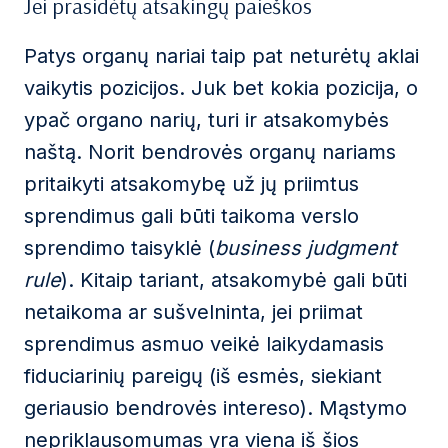
Jei prasidėtų atsakingų paieškos
Patys organų nariai taip pat neturėtų aklai
vaikytis pozicijos. Juk bet kokia pozicija, o
ypač organo narių, turi ir atsakomybės
naštą. Norit bendrovės organų nariams
pritaikyti atsakomybę už jų priimtus
sprendimus gali būti taikoma verslo
sprendimo taisyklė (
business judgment
rule
). Kitaip tariant, atsakomybė gali būti
netaikoma ar sušvelninta, jei priimat
sprendimus asmuo veikė laikydamasis
fiduciarinių pareigų (iš esmės, siekiant
geriausio bendrovės intereso). Mąstymo
nepriklausomumas yra viena iš šios