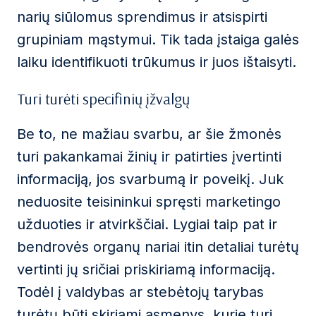
narių siūlomus sprendimus ir atsispirti
grupiniam mąstymui. Tik tada įstaiga galės
laiku identifikuoti trūkumus ir juos ištaisyti.
Turi turėti specifinių įžvalgų
Be to, ne mažiau svarbu, ar šie žmonės
turi pakankamai žinių ir patirties įvertinti
informaciją, jos svarbumą ir poveikį. Juk
neduosite teisininkui spręsti marketingo
užduoties ir atvirkščiai. Lygiai taip pat ir
bendrovės organų nariai itin detaliai turėtų
vertinti jų sričiai priskiriamą informaciją.
Todėl į valdybas ar stebėtojų tarybas
turėtų būti skiriami asmenys, kurie turi