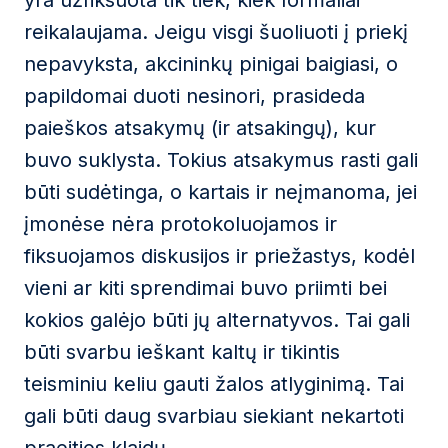
yra užfiksuota tik tiek, kiek formaliai
reikalaujama. Jeigu visgi šuoliuoti į priekį
nepavyksta, akcininkų pinigai baigiasi, o
papildomai duoti nesinori, prasideda
paieškos atsakymų (ir atsakingų), kur
buvo suklysta. Tokius atsakymus rasti gali
būti sudėtinga, o kartais ir neįmanoma, jei
įmonėse nėra protokoluojamos ir
fiksuojamos diskusijos ir priežastys, kodėl
vieni ar kiti sprendimai buvo priimti bei
kokios galėjo būti jų alternatyvos. Tai gali
būti svarbu ieškant kaltų ir tikintis
teisminiu keliu gauti žalos atlyginimą. Tai
gali būti daug svarbiau siekiant nekartoti