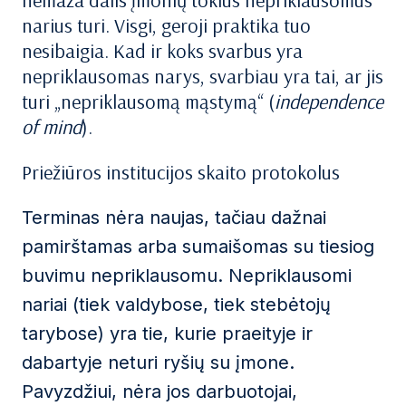
nemaža dalis įmonių tokius nepriklausomus
narius turi. Visgi, geroji praktika tuo
nesibaigia. Kad ir koks svarbus yra
nepriklausomas narys, svarbiau yra tai, ar jis
turi „nepriklausomą mąstymą“ (
independence
of mind
).
Priežiūros institucijos skaito protokolus
Terminas nėra naujas, tačiau dažnai
pamirštamas arba sumaišomas su tiesiog
buvimu nepriklausomu. Nepriklausomi
nariai (tiek valdybose, tiek stebėtojų
tarybose) yra tie, kurie praeityje ir
dabartyje neturi ryšių su įmone.
Pavyzdžiui, nėra jos darbuotojai,