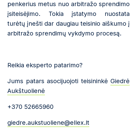
penkerius metus nuo arbitražo sprendimo
įsiteisėjimo. Tokia įstatymo nuostata
turėtų įnešti dar daugiau teisinio aiškumo į
arbitražo sprendimų vykdymo procesą.
Reikia eksperto patarimo?
Jums patars asocijuojoti teisininkė
Giedrė
Aukštuolienė
+370 52665960
giedre.aukstuoliene@ellex.lt