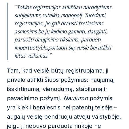
Tokios registracijos aukščiau nurodytiems
subjektams suteikia monopolį. Turėdami
registracijas, jie gali drausti tretiesiems
asmenims be jų leidimo gaminti, dauginti,
paruošti dauginimo tikslams, parduoti,
importuoti/eksportuoti šią veislę bei atlikti
kitus veiksmus.
Tam, kad veislė būtų registruojama, ji
privalo atitikti šiuos požymius: naujumą,
išskirtinumą, vienodumą, stabilumą ir
pavadinimo požymį.
Naujumo
požymis
yra kiek liberalesnis nei patentų teisėje –
augalų veislę bendruoju atveju valstybėje,
jeigu ji nebuvo parduota rinkoje ne