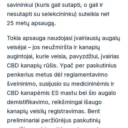
savininkui (kuris gali sutapti, o gali ir
nesutapti su selekcininku) suteikia net
25 metų apsaugą.
Tokia apsauga naudojasi įvairiausių augalų
veisėjai – jos neužmiršta ir kanapių
augintojai, kurie veisia, pavyzdžiui, įvairias
CBD kanapių rūšis. Ypač per paskutinius
penkerius metus dėl reglamentavimo
švelninimo, susijusio su medicininėmis ir
CBD kanapėmis ES mastu bei šio augalo
demistifikavimo, reikšmingai išaugo
kanapių veislių registravimas. Bent
preliminariai peržiūrėjus paskutinių