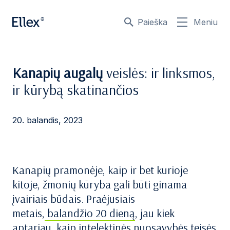
Paieška
Meniu
Kanapių augalų
veislės: ir linksmos,
ir kūrybą skatinančios
20. balandis, 2023
Kanapių pramonėje, kaip ir bet kurioje
kitoje, žmonių kūryba gali būti ginama
įvairiais būdais. Praėjusiais
metais,
balandžio 20 dieną
, jau kiek
aptariau, kaip intelektinės nuosavybės teisės