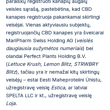
paraiškų registruoti kanapių augalų
veisles sąrašą, pastebėtina, kad CBD
kanapes registruoja pakankamai skirtingi
veisėjai. Vienas aktyviausiu subjektų,
registruojančių CBD kanapes yra šveicarai
MariPharm Swiss Holding AG (
veislės
daugiausia sužymėtos numeriais
) bei
olandai Perfect Plants Holding B.V.
(
Lettuce Krush, Lemon Blitz, STRWBRY
Blitz
), tačiau yra ir nemažai kitų skirtingų
veisėjų – estai Eesti Maheproteiini Ühistu,
užregistravę veislę
Estica
, ar latviai
SPELTA LLC ir kt., užregistravę veislę
Loja
.