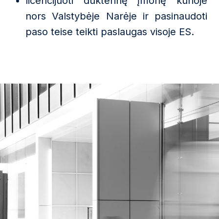
licencijuoti dukterinę įmonę kurioje
nors Valstybėje Narėje ir pasinaudoti
paso teise teikti paslaugas visoje ES.