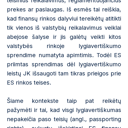
teisinius reikalavimus, reglamentuojančius
prekes ar paslaugas. Iš esmės tai reiškia,
kad finansų rinkos dalyviui tereikėtų atitikti
tik vienos iš valstybių reikalavimus veiklai
abejose šalyse ir jis galėtų veikti kitos
valstybės rinkoje lygiavertiškumo
sprendime numatyta apimtimis. Todėl ES
priimtas sprendimas dėl lygiavertiškumo
leistų JK išsaugoti tam tikras prieigos prie
ES rinkos teises.
Šiame kontekste taip pat reikėtų
pažymėti ir tai, kad visgi lygiavertiškumas
nepakeičia paso teisių (angl., passporting