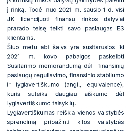
įsikūrusių rinkos dalyvių galimybes patekti
į rinką. Todėl nuo 2021 m. sausio 1 d. visi
JK licencijuoti finansų rinkos dalyviai
prarado teisę teikti savo paslaugas ES
klientams.
Šiuo metu abi šalys yra susitarusios iki
2021 m. kovo pabaigos paskelbti
Susitarimo memorandumą dėl finansinių
paslaugų reguliavimo, finansinio stabilumo
ir lygiavertiškumo (angl., equivalence),
kuris suteiks daugiau aiškumo dėl
lygiavertiškumo taisyklių.
Lygiavertiškumas reiškia vienos valstybės
sprendimą pripažinti kitos valstybės