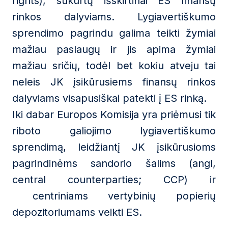
rights), sukurtų išskirtinai ES finansų
rinkos dalyviams. Lygiavertiškumo
sprendimo pagrindu galima teikti žymiai
mažiau paslaugų ir jis apima žymiai
mažiau sričių, todėl bet kokiu atveju tai
neleis JK įsikūrusiems finansų rinkos
dalyviams visapusiškai patekti į ES rinką.
Iki dabar Europos Komisija yra priėmusi tik
riboto galiojimo lygiavertiškumo
sprendimą, leidžiantį JK įsikūrusioms
pagrindinėms sandorio šalims (angl,
central counterparties; CCP) ir
centriniams vertybinių popierių
depozitoriumams veikti ES.