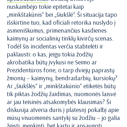
nuskambėjo tokie epitetai kaip
„minkštakūnis“ bei „šiukšlė“. Ši situacija tapo
išskirtine tuo, kad oficiali retorika nuslydo į
asmeniškumus, primenančius kasdienes
kaimynų ar socialinių tinklų kivirčų scenas.
Todėl šis incidentas verčia stabtelėti ir
paklausti: o kas, jeigu tokia žodžių
akrobatika būtų įvykusi ne Seimo ar
Prezidentūros fone, o tarp dviejų paprastų
žmonių – kaimynų, bendradarbių, kursiokų?
Ar „šiukšlės“ ir „minkštakūnio“ etiketės būtų
tik piktas žodžių žaidimas, nuomonės laisvė
ar jau teisinės atsakomybės klausimas? Ši
diskusija atveria duris į platesnį pokalbį apie
mūsų visuomenės santykį su žodžiu – jo galia
žeisti, menkinti, bet kartu ir apsaugoti