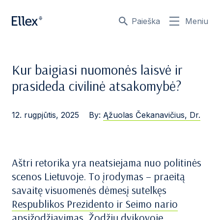
Paieška
Meniu
Kur baigiasi nuomonės laisvė ir
prasideda civilinė atsakomybė?
12. rugpjūtis, 2025
By:
Ąžuolas Čekanavičius, Dr.
Aštri retorika yra neatsiejama nuo politinės
scenos Lietuvoje. To įrodymas – praeitą
savaitę visuomenės dėmesį sutelkęs
Respublikos Prezidento ir Seimo nario
apsižodžiavimas
. Žodžių dvikovoje