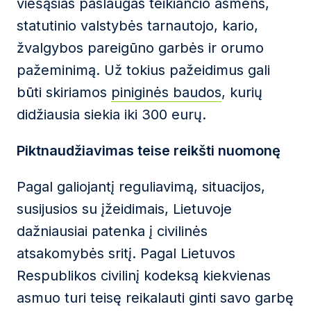
viešąsias paslaugas teikiančio asmens,
statutinio valstybės tarnautojo, kario,
žvalgybos pareigūno garbės ir orumo
pažeminimą. Už tokius pažeidimus gali
būti skiriamos
piniginės baudos
, kurių
didžiausia siekia iki 300 eurų.
Piktnaudžiavimas teise reikšti nuomonę
Pagal galiojantį reguliavimą, situacijos,
susijusios su įžeidimais, Lietuvoje
dažniausiai patenka į civilinės
atsakomybės sritį. Pagal Lietuvos
Respublikos civilinį kodeksą kiekvienas
asmuo turi teisę reikalauti ginti savo garbę