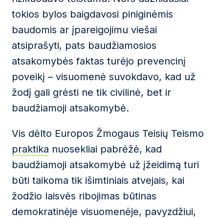
tokios bylos baigdavosi piniginėmis
baudomis ar įpareigojimu viešai
atsiprašyti, pats baudžiamosios
atsakomybės faktas turėjo prevencinį
poveikį – visuomenė suvokdavo, kad už
žodį gali grėsti ne tik civilinė, bet ir
baudžiamoji atsakomybė.
Vis dėlto Europos Žmogaus Teisių Teismo
praktika
nuosekliai pabrėžė, kad
baudžiamoji atsakomybė už įžeidimą turi
būti taikoma tik išimtiniais atvejais, kai
žodžio laisvės ribojimas būtinas
demokratinėje visuomenėje, pavyzdžiui,