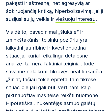
pakęsti ir aštresnę, net agresyvią ar
šokiruojančią kritiką, hiperbolizavimą, jei ji
susijusi su jų veikla ir
viešuoju interesu
.
Vis dėlto, pavadinimai „šiukšlė“ ir
„minkštakūnis“ teisiniu požiūriu yra
laikytini jau ribine ir kvestionuotina
situacija, kuriai reikalinga detalesnė
analizė: tai nėra faktiniai teiginiai, todėl
savaime nelaikomi tikrovės neatitinkančia
„žinia“, tačiau tokie epitetai tam tikrose
situacijoje jau gali būti vertinami kaip
piktnaudžiavimas teise reikšti nuomonę.
Hipotetiškai, nukentėjęs asmuo galėtų