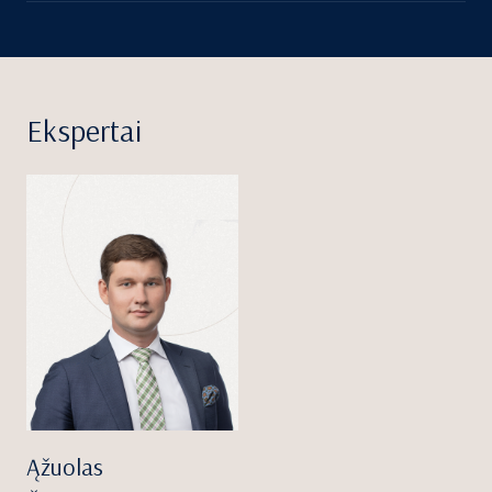
Ekspertai
Ąžuolas