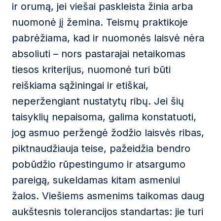
ir orumą, jei viešai paskleista žinia arba
nuomonė jį žemina. Teismų praktikoje
pabrėžiama, kad ir nuomonės laisvė nėra
absoliuti – nors pastarajai netaikomas
tiesos kriterijus, nuomonė turi būti
reiškiama sąžiningai ir etiškai,
neperžengiant nustatytų ribų. Jei šių
taisyklių nepaisoma, galima konstatuoti,
jog asmuo peržengė žodžio laisvės ribas,
piktnaudžiauja teise, pažeidžia bendro
pobūdžio rūpestingumo ir atsargumo
pareigą, sukeldamas kitam asmeniui
žalos. Viešiems asmenims taikomas daug
aukštesnis tolerancijos standartas: jie turi