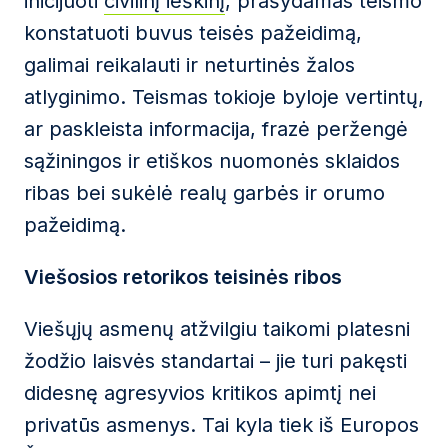
inicijuoti
civilinį ieškinį
, prašydamas teismo
konstatuoti buvus teisės pažeidimą,
galimai reikalauti ir neturtinės žalos
atlyginimo. Teismas tokioje byloje vertintų,
ar paskleista informacija, frazė peržengė
sąžiningos ir etiškos nuomonės sklaidos
ribas bei sukėlė realų garbės ir orumo
pažeidimą.
Viešosios retorikos teisinės ribos
Viešųjų asmenų atžvilgiu taikomi platesni
žodžio laisvės standartai – jie turi pakęsti
didesnę agresyvios kritikos apimtį nei
privatūs asmenys. Tai kyla tiek iš Europos