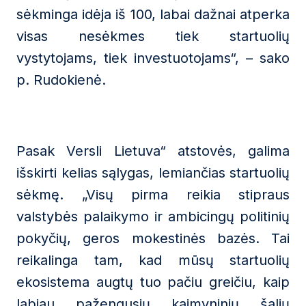
sėkminga idėja iš 100, labai dažnai atperka
visas nesėkmes tiek startuolių
vystytojams, tiek investuotojams“, – sako
p. Rudokienė.
Pasak Versli Lietuva“ atstovės, galima
išskirti kelias sąlygas, lemiančias startuolių
sėkmę. „Visų pirma reikia stipraus
valstybės palaikymo ir ambicingų politinių
pokyčių, geros mokestinės bazės. Tai
reikalinga tam, kad mūsų startuolių
ekosistema augtų tuo pačiu greičiu, kaip
labiau pažengusių kaimyninių šalių