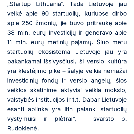
„Startup Lithuania“. Tada Lietuvoje jau
veikė apie 90 startuolių, kuriuose dirbo
apie 250 žmonių, jie buvo pritraukę apie
38 mln. eurų investicijų ir generavo apie
11 mln. eurų metinių pajamų. Šiuo metu
startuolių ekosistema Lietuvoje jau yra
pakankamai išsivysčiusi, ši verslo kultūra
yra klestėjimo pike – šalyje veikia nemažai
investicinių fondų ir verslo angelų, šios
veiklos skatinime aktyviai veikia mokslo,
valstybės institucijos ir t.t. Dabar Lietuvoje
esanti aplinka yra itin palanki startuolių
vystymuisi ir plėtrai“, – svarsto p.
Rudokienė.