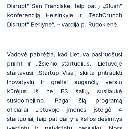
Disrupt“ San Franciske, taip pat į „Slush“
konferenciją Helsinkyje ir „TechCrunch
Disrupt“ Berlyne“, – vardija p. Rudokienė.
Vadovė pabrėžia, kad Lietuva pasiruošusi
priimti ir užsienio startuolius. „Lietuvoje
startavusi „Startup Visa“, skirta pritraukti
inovatyvių ir greitai augančių verslų
kūrėjus iš ne ES šalių, susilaukė
susidomėjimo. Pagal šią programą
oficialiai Lietuvoje įmones įsteigė 4
startuoliai, taip pat dar yra kelios dešimtys
įvertintų ir patvirtintų paraiškų. Nors