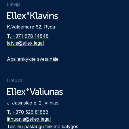
Latvija
K.Valdemara 62, Ryga
T. +371 678 14848
latvia@ellex.legal
Apsilankykite svetainėje
Lietuva
J. Jasinskio g. 2, Vilnius
T. +370 526 81888
lithuania@ellex.legal
Teisinių paslaugų teikimo sąlygos