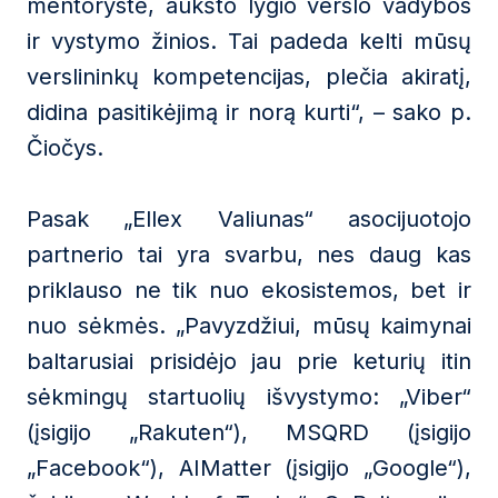
mentorystė, aukšto lygio verslo vadybos
ir vystymo žinios. Tai padeda kelti mūsų
verslininkų kompetencijas, plečia akiratį,
didina pasitikėjimą ir norą kurti“, – sako p.
Čiočys.
Pasak „Ellex Valiunas“ asocijuotojo
partnerio tai yra svarbu, nes daug kas
priklauso ne tik nuo ekosistemos, bet ir
nuo sėkmės. „Pavyzdžiui, mūsų kaimynai
baltarusiai prisidėjo jau prie keturių itin
sėkmingų startuolių išvystymo: „Viber“
(įsigijo „Rakuten“), MSQRD (įsigijo
„Facebook“), AIMatter (įsigijo „Google“),