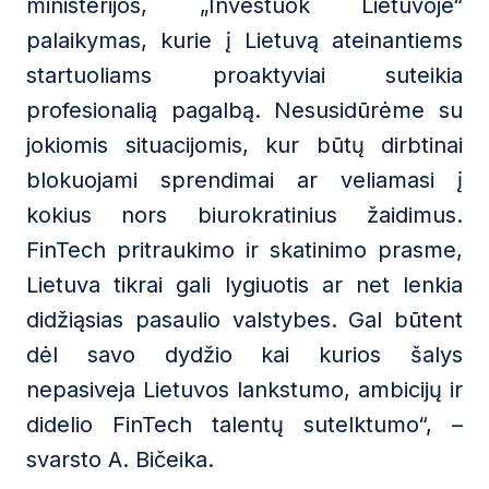
ministerijos, „Investuok Lietuvoje“
palaikymas, kurie į Lietuvą ateinantiems
startuoliams proaktyviai suteikia
profesionalią pagalbą. Nesusidūrėme su
jokiomis situacijomis, kur būtų dirbtinai
blokuojami sprendimai ar veliamasi į
kokius nors biurokratinius žaidimus.
FinTech pritraukimo ir skatinimo prasme,
Lietuva tikrai gali lygiuotis ar net lenkia
didžiąsias pasaulio valstybes. Gal būtent
dėl savo dydžio kai kurios šalys
nepasiveja Lietuvos lankstumo, ambicijų ir
didelio FinTech talentų sutelktumo“, –
svarsto A. Bičeika.