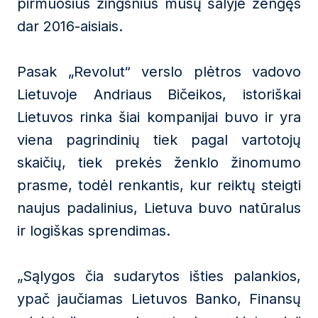
pirmuosius žingsnius mūsų šalyje žengęs
dar 2016-aisiais.
Pasak „Revolut“ verslo plėtros vadovo
Lietuvoje Andriaus Bičeikos, istoriškai
Lietuvos rinka šiai kompanijai buvo ir yra
viena pagrindinių tiek pagal vartotojų
skaičių, tiek prekės ženklo žinomumo
prasme, todėl renkantis, kur reiktų steigti
naujus padalinius, Lietuva buvo natūralus
ir logiškas sprendimas.
„Sąlygos čia sudarytos išties palankios,
ypač jaučiamas Lietuvos Banko, Finansų