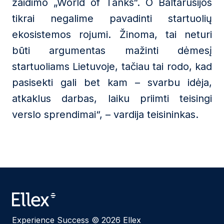
žaidimo „World of Tanks“. O Baltarusijos
tikrai negalime pavadinti startuolių
ekosistemos rojumi. Žinoma, tai neturi
būti argumentas mažinti dėmesį
startuoliams Lietuvoje, tačiau tai rodo, kad
pasisekti gali bet kam – svarbu idėja,
atkaklus darbas, laiku priimti teisingi
verslo sprendimai“, – vardija teisininkas.
Experience Success © 2026 Ellex