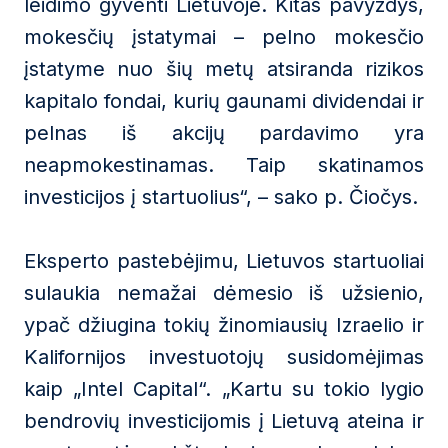
leidimo gyventi Lietuvoje. Kitas pavyzdys,
mokesčių įstatymai – pelno mokesčio
įstatyme nuo šių metų atsiranda rizikos
kapitalo fondai, kurių gaunami dividendai ir
pelnas iš akcijų pardavimo yra
neapmokestinamas. Taip skatinamos
investicijos į startuolius“, – sako p. Čiočys.
Eksperto pastebėjimu, Lietuvos startuoliai
sulaukia nemažai dėmesio iš užsienio,
ypač džiugina tokių žinomiausių Izraelio ir
Kalifornijos investuotojų susidomėjimas
kaip „Intel Capital“. „Kartu su tokio lygio
bendrovių investicijomis į Lietuvą ateina ir