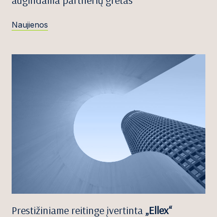
augindama partnerių gretas
Naujienos
Prestižiniame reitinge įvertinta
„Ellex“