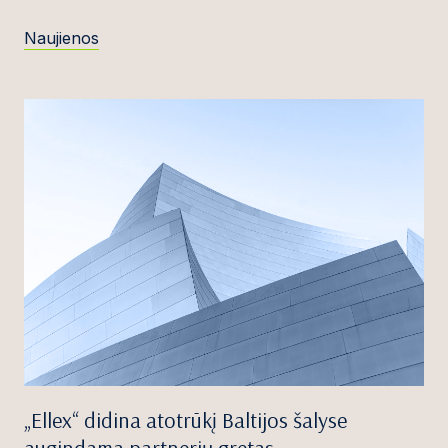
Naujienos
„Ellex“ didina atotrūkį Baltijos šalyse