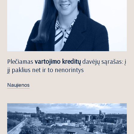
Plečiamas
vartojimo kreditų
davėjų sąrašas: į
jį paklius net ir to nenorintys
Naujienos