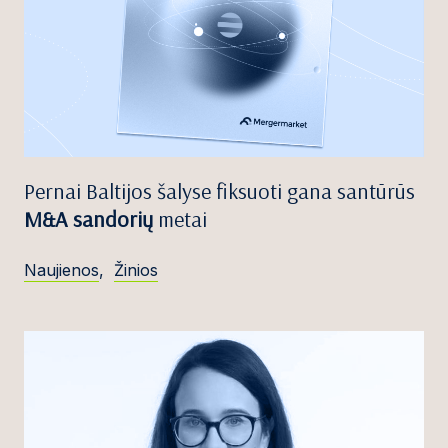
Pernai Baltijos šalyse fiksuoti gana santūrūs
M&A sandorių
metai
Naujienos
,
Žinios