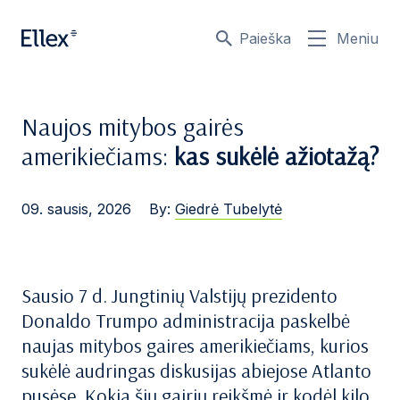
Paieška
Meniu
Naujos mitybos gairės
amerikiečiams:
kas sukėlė ažiotažą?
09. sausis, 2026
By:
Giedrė Tubelytė
Sausio 7 d. Jungtinių Valstijų prezidento
Donaldo Trumpo administracija paskelbė
naujas mitybos gaires amerikiečiams, kurios
sukėlė audringas diskusijas abiejose Atlanto
pusėse. Kokia šių gairių reikšmė ir kodėl kilo