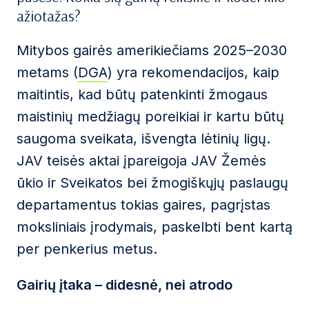
ažiotažas?
Mitybos gairės amerikiečiams 2025–2030
metams (
DGA
) yra rekomendacijos, kaip
maitintis, kad būtų patenkinti žmogaus
maistinių medžiagų poreikiai ir kartu būtų
saugoma sveikata, išvengta lėtinių ligų.
JAV teisės aktai įpareigoja JAV Žemės
ūkio ir Sveikatos bei žmogiškųjų paslaugų
departamentus tokias gaires, pagrįstas
moksliniais įrodymais, paskelbti bent kartą
per penkerius metus.
Gairių įtaka – didesnė, nei atrodo