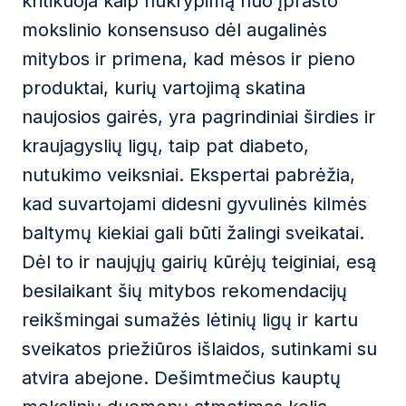
kritikuoja kaip nukrypimą nuo įprasto
mokslinio konsensuso dėl augalinės
mitybos ir primena, kad mėsos ir pieno
produktai, kurių vartojimą skatina
naujosios gairės, yra pagrindiniai širdies ir
kraujagyslių ligų, taip pat diabeto,
nutukimo veiksniai. Ekspertai pabrėžia,
kad suvartojami didesni gyvulinės kilmės
baltymų kiekiai gali būti žalingi sveikatai.
Dėl to ir naujųjų gairių kūrėjų teiginiai, esą
besilaikant šių mitybos rekomendacijų
reikšmingai sumažės lėtinių ligų ir kartu
sveikatos priežiūros išlaidos, sutinkami su
atvira abejone. Dešimtmečius kauptų