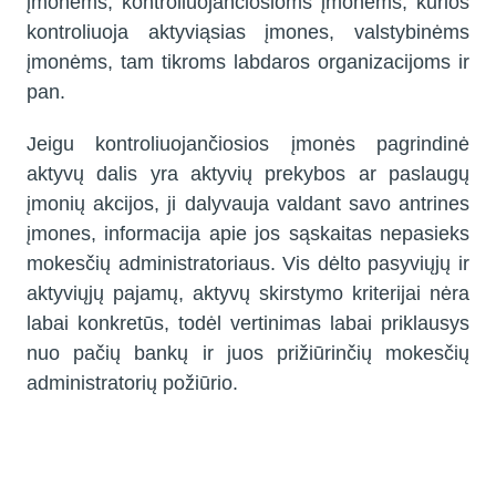
įmonėms, kontroliuojančiosioms įmonėms, kurios
kontroliuoja aktyviąsias įmones, valstybinėms
įmonėms, tam tikroms labdaros organizacijoms ir
pan.
Jeigu kontroliuojančiosios įmonės pagrindinė
aktyvų dalis yra aktyvių prekybos ar paslaugų
įmonių akcijos, ji dalyvauja valdant savo antrines
įmones, informacija apie jos sąskaitas nepasieks
mokesčių administratoriaus. Vis dėlto pasyviųjų ir
aktyviųjų pajamų, aktyvų skirstymo kriterijai nėra
labai konkretūs, todėl vertinimas labai priklausys
nuo pačių bankų ir juos prižiūrinčių mokesčių
administratorių požiūrio.