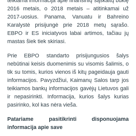
teikiama informacija apie finansinių sąskaitų būklę
2016 metais, o 2018 metais – atitinkamai už
2017-uosius. Panama, Vanuatu ir Bahreino
Karalystė prisijungė prie 2018 metų sąrašo.
EBPO ir ES iniciatyvos labai artimos, tačiau jų
mastas šiek tiek skiriasi.
Prie EBPO standarto prisijungusios šalys
nebūtinai keisis duomenimis su visomis šalimis, o
tik su tomis, kurios vienos iš kitų pageidauja gauti
informacijos. Pavyzdžiui, Kaimanų Salos tarp jos
teikiamos bankų informacijos gavėjų Lietuvos gali
ir nepasirinkti. Informacija, kurios šalys kurias
pasirinko, kol kas nėra vieša.
Patariame pasitikrinti disponuojama
informacija apie save