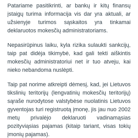
Patariame pasitikrinti, ar bankų ir kitų finansų
įstaigų turima informacija vis dar yra aktuali, ar
užsienyje turimos sąskaitos yra tinkamai
deklaruotos mokesčių administratoriams.
Nepasirūpinus laiku, kyla rizika sulaukti sankcijų,
taip pat didėja tikimybė, kad gali tekti aiškintis
mokesčių administratoriui net ir tuo atveju, kai
nieko nebandoma nuslėpti.
Taip pat norime atkreipti dėmesį, kad, jei Lietuvos
tikslinių teritorijų (lengvatinių mokesčių teritorijų)
sąraše nurodytose valstybėse nuolatinis Lietuvos
gyventojas turi registruotą įmonę, jis jau nuo 2002
metų privalėjo deklaruoti vadinamąsias
pozityviąsias pajamas (kitaip tariant, visas tokių
įmonių pajamas).