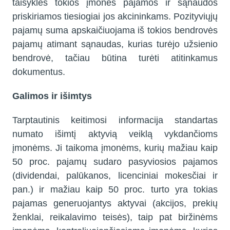
taisykles tokios įmonės pajamos ir sąnaudos
priskiriamos tiesiogiai jos akcininkams. Pozityviųjų
pajamų suma apskaičiuojama iš tokios bendrovės
pajamų atimant sąnaudas, kurias turėjo užsienio
bendrovė, tačiau būtina turėti atitinkamus
dokumentus.
Galimos ir išimtys
Tarptautinis keitimosi informacija standartas
numato išimtį aktyvią veiklą vykdančioms
įmonėms. Ji taikoma įmonėms, kurių mažiau kaip
50 proc. pajamų sudaro pasyviosios pajamos
(dividendai, palūkanos, licenciniai mokesčiai ir
pan.) ir mažiau kaip 50 proc. turto yra tokias
pajamas generuojantys aktyvai (akcijos, prekių
ženklai, reikalavimo teisės), taip pat biržinėms