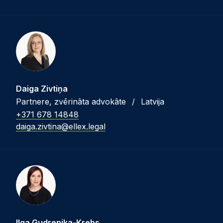
Daiga Zivtiņa
Partnere, zvērināta advokāte
/
Latvija
+371 678 14848
daiga.zivtina@ellex.legal
Ilga Gudrenika-Krebs