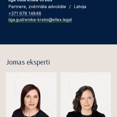
Partnere, zvērināta advokāte
/
Latvija
+371 678 14848
ilga.gudrenika-krebs@ellex.legal
Jomas eksperti