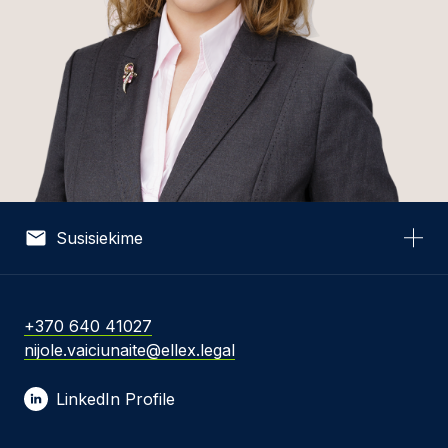
Susisiekime
Vardas *
+370 640 41027
nijole.vaiciunaite@ellex.legal
El. pašto adresas *
LinkedIn Profile