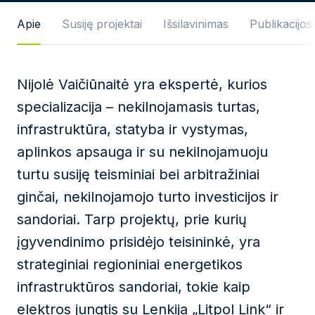
Žinutės tekstas
Apie
Susiję projektai
Išsilavinimas
Publikacijos
Nijolė Vaičiūnaitė yra ekspertė, kurios
Sutinku su
Privatumo politika
ir naudojimosi
specializacija – nekilnojamasis turtas,
taisyklėmis.
infrastruktūra, statyba ir vystymas,
Ši svetainė yra saugoma reCAPTCHA ir jai yra
aplinkos apsauga ir su nekilnojamuoju
taikomos „Google“
privatumo politika
bei
paslaugų
teikimo sąlygos
.
turtu susiję teisminiai bei arbitražiniai
ginčai, nekilnojamojo turto investicijos ir
Siųsti žinutę
sandoriai. Tarp projektų, prie kurių
įgyvendinimo prisidėjo teisininkė, yra
strateginiai regioniniai energetikos
infrastruktūros sandoriai, tokie kaip
elektros jungtis su Lenkija „Litpol Link“ ir