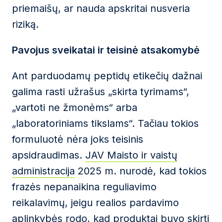
priemaišų, ar nauda apskritai nusveria
riziką.
Pavojus sveikatai ir teisinė atsakomybė
Ant parduodamų peptidų etikečių dažnai
galima rasti užrašus „skirta tyrimams“,
„vartoti ne žmonėms“ arba
„laboratoriniams tikslams“. Tačiau tokios
formuluotė nėra joks teisinis
apsidraudimas.
JAV Maisto ir vaistų
administracija
2025 m. nurodė, kad tokios
frazės nepanaikina reguliavimo
reikalavimų, jeigu realios pardavimo
aplinkybės rodo, kad produktai buvo skirti