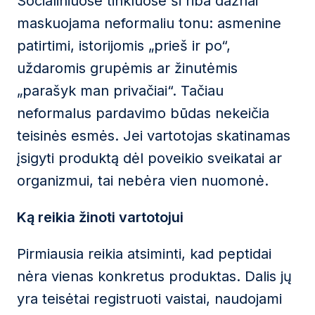
Socialiniuose tinkluose ši riba dažnai
maskuojama neformaliu tonu: asmenine
patirtimi, istorijomis „prieš ir po“,
uždaromis grupėmis ar žinutėmis
„parašyk man privačiai“. Tačiau
neformalus pardavimo būdas nekeičia
teisinės esmės. Jei vartotojas skatinamas
įsigyti produktą dėl poveikio sveikatai ar
organizmui, tai nebėra vien nuomonė.
Ką reikia žinoti vartotojui
Pirmiausia reikia atsiminti, kad peptidai
nėra vienas konkretus produktas. Dalis jų
yra teisėtai registruoti vaistai, naudojami