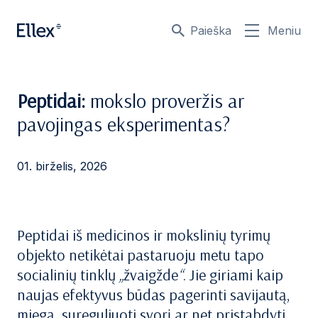
Paieška
Meniu
Peptidai:
mokslo proveržis ar
pavojingas eksperimentas?
01. birželis, 2026
Peptidai iš medicinos ir mokslinių tyrimų
objekto netikėtai pastaruoju metu tapo
socialinių tinklų
„
žvaigžde
“
. Jie giriami kaip
naujas efektyvus būdas pagerinti savijautą,
miegą, sureguliuoti svorį ar net pristabdyti