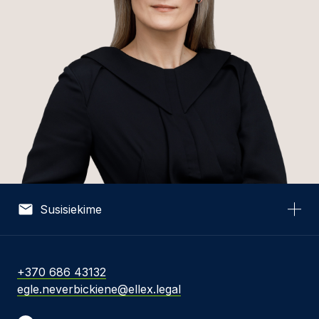
Susisiekime
Vardas *
+370 686 43132
egle.neverbickiene@ellex.legal
El. pašto adresas *