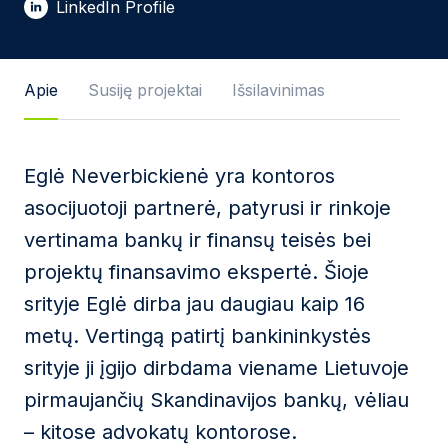
LinkedIn Profile
Žinutės tekstas
Apie
Susiję projektai
Išsilavinimas
Eglė Neverbickienė yra kontoros
Sutinku su
Privatumo politika
ir naudojimosi
asocijuotoji partnerė, patyrusi ir rinkoje
taisyklėmis.
vertinama bankų ir finansų teisės bei
Ši svetainė yra saugoma reCAPTCHA ir jai yra
projektų finansavimo ekspertė. Šioje
taikomos „Google“
privatumo politika
bei
paslaugų
teikimo sąlygos
.
srityje Eglė dirba jau daugiau kaip 16
metų. Vertingą patirtį bankininkystės
Siųsti žinutę
srityje ji įgijo dirbdama viename Lietuvoje
pirmaujančių Skandinavijos bankų, vėliau
– kitose advokatų kontorose.