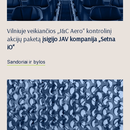
Vilniuje veikiančios „J&C Aero“ kontrolinį
akcijų paketą
įsigijo JAV kompanija „Setna
iO“
Sandoriai ir bylos