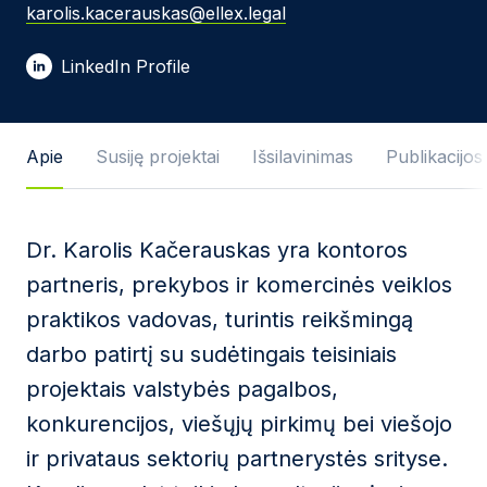
karolis.kacerauskas@ellex.legal
El. pašto adresas *
LinkedIn Profile
Žinutės tekstas
Apie
Susiję projektai
Išsilavinimas
Publikacijos
Dr. Karolis Kačerauskas yra kontoros
Sutinku su
Privatumo politika
ir naudojimosi
partneris, prekybos ir komercinės veiklos
taisyklėmis.
praktikos vadovas, turintis reikšmingą
Ši svetainė yra saugoma reCAPTCHA ir jai yra
darbo patirtį su sudėtingais teisiniais
taikomos „Google“
privatumo politika
bei
paslaugų
teikimo sąlygos
.
projektais valstybės pagalbos,
konkurencijos, viešųjų pirkimų bei viešojo
Siųsti žinutę
ir privataus sektorių partnerystės srityse.