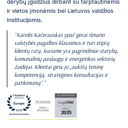
derybų įgūdžius dirbant su tarptautinėmis
ir vietos įmonėmis bei Lietuvos valdžios
institucijomis.
Karolis Kačerauskas ypač gerai išmano
valstybės pagalbos klausimus ir turi stiprų
klientų ratą, kuriame yra pagrindiniai statybų,
komunalinių paslaugų ir energetikos sektorių
žaidėjai. Klientai giria jo „aukštą teisinę
kompetenciją, strategines konsultacijas ir
patikimumą“.