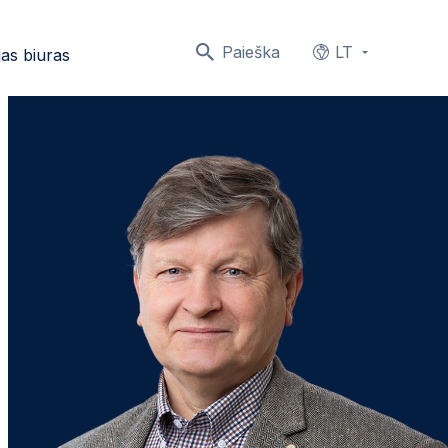
Paieška
LT
as biuras
Languages