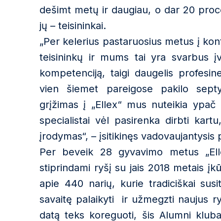
dešimt metų ir daugiau, o dar 20 proc
jų – teisininkai.
„Per kelerius pastaruosius metus į kon
teisininkų ir mums tai yra svarbus įv
kompetenciją, taigi daugelis profesin
vien šiemet pareigose pakilo septyn
grįžimas į „Ellex“ mus nuteikia ypač 
specialistai vėl pasirenka dirbti kar
įrodymas“, – įsitikinęs vadovaujantysis 
Per beveik 28 gyvavimo metus „Ell
stiprindami ryšį su jais 2018 metais į
apie 440 narių, kurie tradiciškai sus
savaitę palaikyti ir užmegzti naujus r
datą teks koreguoti, šis Alumni klub