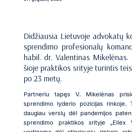
Didžiausia Lietuvoje advokatų ko
sprendimo profesionalų komand
habil. dr. Valentinas Mikelėnas. I
šioje praktikos srityje turintis te
po 23 metų.
Partneriu tapęs V. Mikelėnas prisid
sprendimo lyderio pozicijas rinkoje. 
daugiau verslų dėl pandemijos patenk
sprendimo praktikos srityje „Elle