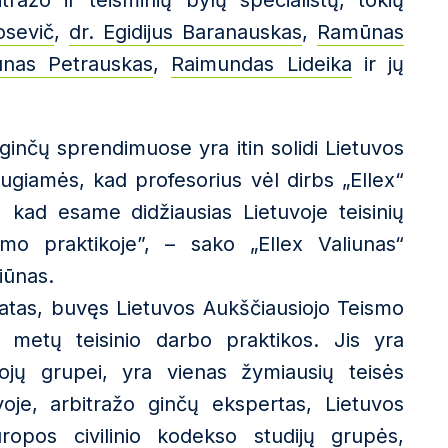
tražo ir teisminių bylų specialistų, tokių
osevič
,
dr. Egidijus Baranauskas
,
Ramūnas
ūnas Petrauskas
,
Raimundas Lideika
ir jų
ginčų sprendimuose yra itin solidi Lietuvos
augiamės, kad profesorius vėl dirbs „Ellex“
, kad esame didžiausias Lietuvoje teisinių
mo praktikoje”, – sako „Ellex Valiunas“
iūnas.
katas, buvęs Lietuvos Aukščiausiojo Teismo
0 metų teisinio darbo praktikos. Jis yra
ojų grupei, yra vienas žymiausių teisės
voje, arbitražo ginčų ekspertas, Lietuvos
opos civilinio kodekso studijų grupės,