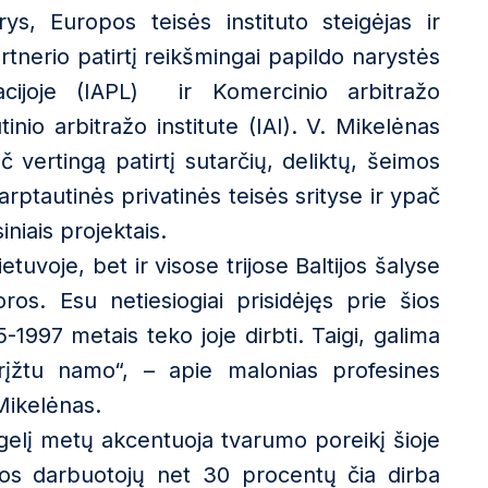
s, Europos teisės instituto steigėjas ir
rtnerio patirtį reikšmingai papildo narystės
acijoje (IAPL) ir Komercinio arbitražo
inio arbitražo institute (IAI). V. Mikelėnas
č vertingą patirtį sutarčių, deliktų, šeimos
tarptautinės privatinės teisės srityse ir ypač
niais projektais.
etuvoje, bet ir visose trijose Baltijos šalyse
ros. Esu netiesiogiai prisidėjęs prie šios
1997 metais teko joje dirbti. Taigi, galima
įžtu namo“, – apie malonias profesines
Mikelėnas.
gelį metų akcentuoja tvarumo poreikį šioje
ros darbuotojų net 30 procentų čia dirba