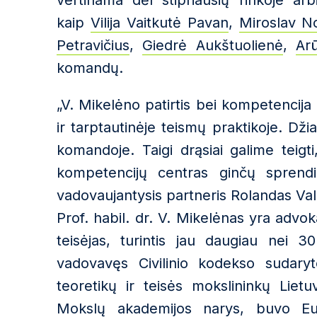
vertinama dėl stipriausių rinkoje arbi
kaip
Vilija Vaitkutė Pavan
,
Miroslav N
Petravičius
,
Giedrė Aukštuolienė
,
Ar
komandų.
„V. Mikelėno patirtis bei kompetencija 
ir tarptautinėje teismų praktikoje. Dži
komandoje. Taigi drąsiai galime teigti
kompetencijų centras ginčų sprendi
vadovaujantysis partneris Rolandas Val
Prof. habil. dr. V. Mikelėnas yra advo
teisėjas, turintis jau daugiau nei 3
vadovavęs Civilinio kodekso sudaryt
teoretikų ir teisės mokslininkų Lietu
Mokslų akademijos narys, buvo Eur