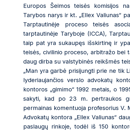
Europos Šeimos teisės komisijos nary
Tarybos narys ir kt. „Ellex Valiunas“ pa
Tarptautinėje proceso teisės asoci
tarptautinėje Taryboje (ICCA), Tarptaut
taip pat yra sukaupęs išskirtinę ir ypa
teisės, civilinio proceso, arbitražo bei 
daug dirba su valstybinės reikšmės teisi
„Man yra garbė prisijungti prie ne tik Li
lyderiaujančios verslo advokatų konto
kontoros „gimimo“ 1992 metais, o 1995-
sakyti, kad po 23 m. pertraukos gr
permainas komentuoja profesorius V. 
Advokatų kontora „Ellex Valiunas“ dau
paslaugų rinkoje, todėl iš 150 konto