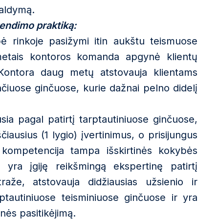
kaldymą.
rendimo praktiką:
pė rinkoje pasižymi itin aukštu teismuose
 metais kontoros komanda apgynė klientų
 Kontora daug metų atstovauja klientams
čiuose ginčuose, kurie dažnai pelno didelį
ia pagal patirtį tarptautiniuose ginčuose,
iausius (1 lygio) įvertinimus, o prisijungus
“ kompetencija tampa išskirtinės kokybės
 yra įgiję reikšmingą ekspertinę patirtį
raže, atstovauja didžiausias užsienio ir
tautiniuose teisminiuose ginčuose ir yra
nės pasitikėjimą.