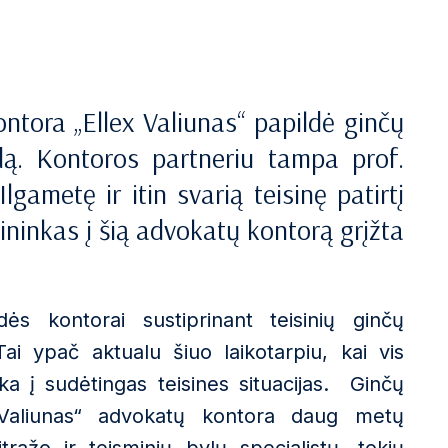
ntora „Ellex Valiunas“ papildė ginčų
ą. Kontoros partneriu tampa prof.
lgametę ir itin svarią teisinę patirtį
isininkas į šią advokatų kontorą grįžta
ės kontorai sustiprinant teisinių ginčų
Tai ypač aktualu šiuo laikotarpiu, kai vis
a į sudėtingas teisines situacijas. Ginčų
x Valiunas“ advokatų kontora daug metų