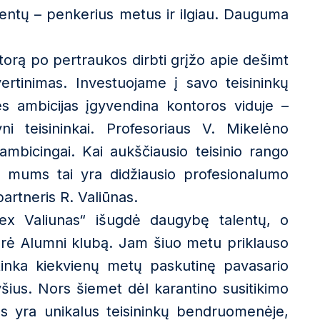
entų – penkerius metus ir ilgiau. Dauguma
torą po pertraukos dirbti grįžo apie dešimt
ertinimas. Investuojame į savo teisininkų
es ambicijas įgyvendina kontoros viduje –
i teisininkai. Profesoriaus V. Mikelėno
ambicingai. Kai aukščiausio teisinio rango
tu, mums tai yra didžiausio profesionalumo
partneris R. Valiūnas.
ex Valiunas“ išugdė daugybę talentų, o
kūrė Alumni klubą. Jam šiuo metu priklauso
itinka kiekvienų metų paskutinę pavasario
yšius. Nors šiemet dėl karantino susitikimo
as yra unikalus teisininkų bendruomenėje,