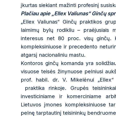
įkurtas siekiant mažinti profesinį susis
Plačiau apie „Ellex Valiunas“ Ginčų sp
„Ellex Valiunas“ Ginčų praktikos gru
laimimų bylų rodikliu – praėjusiais
interesus net 80 proc. visų ginčų.
kompleksiniuose ir precedento neturin
atgarsį nacionaliniu mastu.
Kontoros ginčų komanda yra solidžiaus
visuose teisės žinynuose pelniusi aukšč
prof. habil. dr. V. Mikelėnui „Ellex
praktika rinkoje. Grupės teisininkai
investiciniame ir komerciniame arbit
Lietuvos įmones kompleksiniuose tarp
pelnę tarptautinį teisininkų bendruome