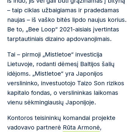
iš indo, jis vėl gali būti grąžinamas į bityną
– taip ciklas užbaigiamas ir pradedamas
naujas – iš vaško bitės lipdo naujus korius.
Be to, „Bee Loop“ 2021-aisiais įvertintas
tarptautiniais dizaino apdovanojimais.
Tai – pirmoji „Mistletoe“ investicija
Lietuvoje, rodanti dėmesį Baltijos šalių
idėjoms. „Mistletoe“ yra Japonijos
verslininko, investuotojo Taizo Son rizikos
kapitalo fondas, o verslininkas laikomas
vienu sėkmingiausių Japonijoje.
Kontoros teisininkų komandai projekte
vadovavo partnerė
Rūta Armonė
,