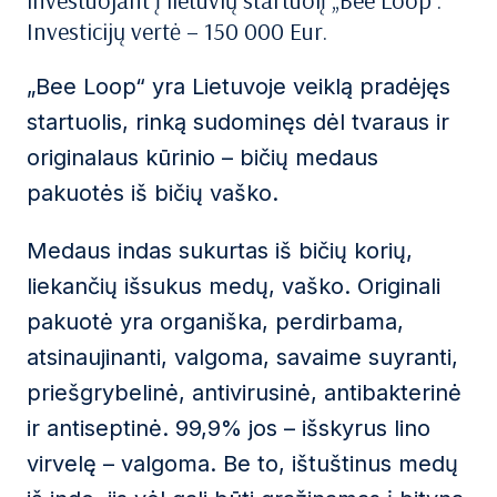
investuojant į lietuvių startuolį „Bee Loop“.
Investicijų vertė – 150 000 Eur.
„Bee Loop“ yra Lietuvoje veiklą pradėjęs
startuolis, rinką sudominęs dėl tvaraus ir
originalaus kūrinio – bičių medaus
pakuotės iš bičių vaško.
Medaus indas sukurtas iš bičių korių,
liekančių išsukus medų, vaško. Originali
pakuotė yra organiška, perdirbama,
atsinaujinanti, valgoma, savaime suyranti,
priešgrybelinė, antivirusinė, antibakterinė
ir antiseptinė. 99,9% jos – išskyrus lino
virvelę – valgoma. Be to, ištuštinus medų