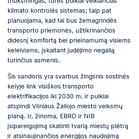
triukšmingas, turės puikiai veikiančias
klimato kontrolės sistemas; taip pat
planuojama, kad tai bus žemagrindės
transporto priemonės, užtikrinančios
didesnį komfortą bei prieinamumą visiems
keleiviams, įskaitant judėjimo negalią
turinčius asmenis.
Šis sandoris yra svarbus žingsnis sostinės
kelyje link visiškos transporto
elektrifikacijos iki 2030 m. ir puikiai
atspindi Vilniaus Žaliojo miesto veiksmų
planą. Ir, žinoma, EBRD ir NIB
įsipareigojimą skatinti tvarią miestų plėtrą
ir atsinaujinančios energijos naudojimą