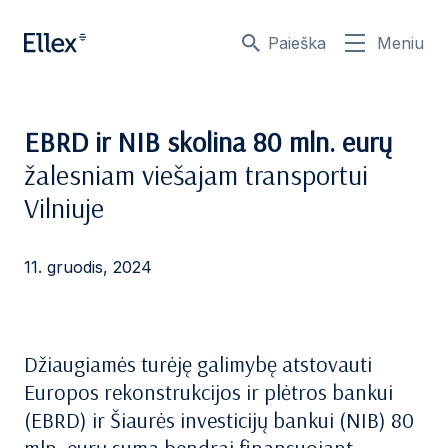
Paieška
Meniu
EBRD ir NIB skolina 80 mln. eurų
žalesniam viešajam transportui
Vilniuje
11. gruodis, 2024
Džiaugiamės turėję galimybę atstovauti
Europos rekonstrukcijos ir plėtros bankui
(EBRD) ir Šiaurės investicijų bankui (NIB) 80