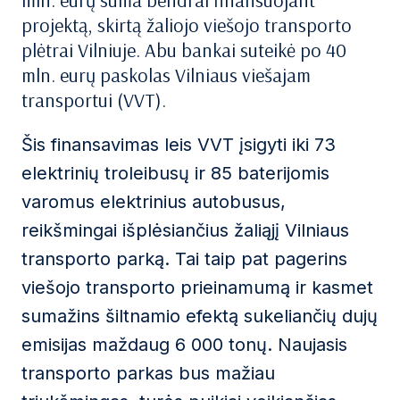
mln. eurų suma bendrai finansuojant
projektą, skirtą žaliojo viešojo transporto
plėtrai Vilniuje. Abu bankai suteikė po 40
mln. eurų paskolas Vilniaus viešajam
transportui (VVT).
Šis finansavimas leis VVT įsigyti iki 73
elektrinių troleibusų ir 85 baterijomis
varomus elektrinius autobusus,
reikšmingai išplėsiančius žaliąjį Vilniaus
transporto parką. Tai taip pat pagerins
viešojo transporto prieinamumą ir kasmet
sumažins šiltnamio efektą sukeliančių dujų
emisijas maždaug 6 000 tonų. Naujasis
transporto parkas bus mažiau