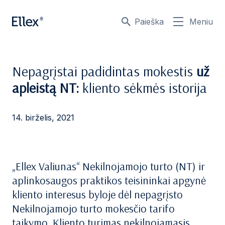
Paieška
Meniu
Nepagrįstai padidintas mokestis
už
apleistą NT:
kliento sėkmės istorija
14. birželis, 2021
„Ellex Valiunas“ Nekilnojamojo turto (NT) ir
aplinkosaugos praktikos teisininkai apgynė
kliento interesus byloje dėl nepagrįsto
Nekilnojamojo turto mokesčio tarifo
taikymo. Kliento turimas nekilnojamasis