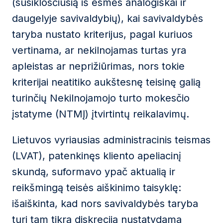
(susiklosčiusią iš esmės analogiškai ir
daugelyje savivaldybių), kai savivaldybės
taryba nustato kriterijus, pagal kuriuos
vertinama, ar nekilnojamas turtas yra
apleistas ar neprižiūrimas, nors tokie
kriterijai neatitiko aukštesnę teisinę galią
turinčių Nekilnojamojo turto mokesčio
įstatyme (NTMĮ) įtvirtintų reikalavimų.
Lietuvos vyriausias administracinis teismas
(LVAT), patenkinęs kliento apeliacinį
skundą, suformavo ypač aktualią ir
reikšmingą teisės aiškinimo taisyklę:
išaiškinta, kad nors savivaldybės taryba
turi tam tikrą diskreciją nustatydama