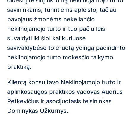
didesnį teisinį tikrumą nekilnojamojo turto
savininkams, turintiems apleisto, tačiau
pavojaus žmonėms nekeliančio
nekilnojamojo turto ir tuo pačiu leis
suvaldyti iki šiol kai kuriuose
savivaldybėse toleruotą ydingą padindinto
nekilnojamojo turto mokesčio taikymo
praktiką.
Klientą konsultavo Nekilnojamojo turto ir
aplinkosaugos praktikos vadovas Audrius
Petkevičius ir asocijuotasis teisininkas
Dominykas Užkurnys.