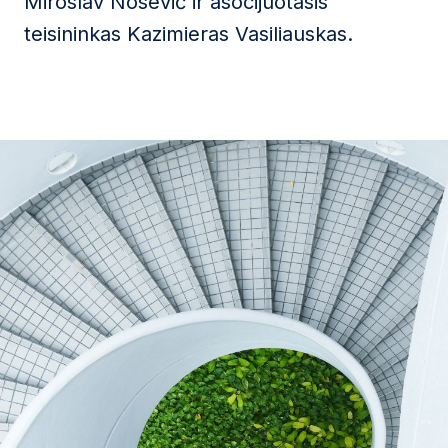
Miroslav Nosevič ir asocijuotasis
teisininkas Kazimieras Vasiliauskas.