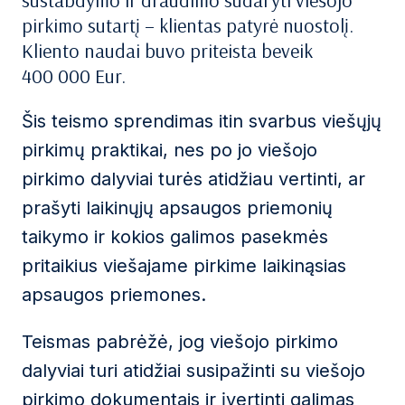
sustabdymo ir draudimo sudaryti viešojo
pirkimo sutartį – klientas patyrė nuostolį.
Kliento naudai buvo priteista beveik
400 000 Eur.
Šis teismo sprendimas itin svarbus viešųjų
pirkimų praktikai, nes po jo viešojo
pirkimo dalyviai turės atidžiau vertinti, ar
prašyti laikinųjų apsaugos priemonių
taikymo ir kokios galimos pasekmės
pritaikius viešajame pirkime laikinąsias
apsaugos priemones.
Teismas pabrėžė, jog viešojo pirkimo
dalyviai turi atidžiai susipažinti su viešojo
pirkimo dokumentais ir įvertinti galimas