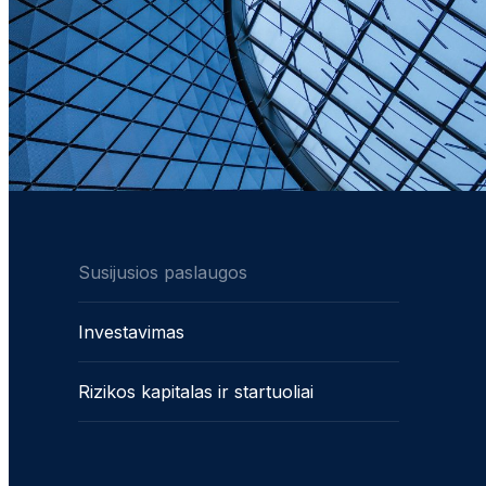
Susijusios paslaugos
Investavimas
Rizikos kapitalas ir startuoliai