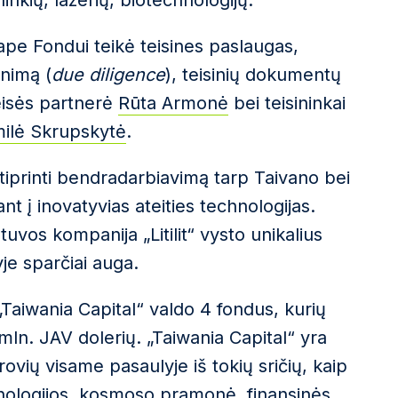
inkių, lazerių, biotechnologijų.
etape Fondui teikė teisines paslaugas,
inimą (
due diligence
), teisinių dokumentų
eisės partnerė
Rūta Armonė
bei teisininkai
ilė Skrupskytė
.
tiprinti bendradarbiavimą tarp Taivano bei
nt į inovatyvias ateities technologijas.
uvos kompanija „Litilit“ vysto unikalius
je sparčiai auga.
„Taiwania Capital“ valdo 4 fondus, kurių
 mln. JAV dolerių. „Taiwania Capital“ yra
ovių visame pasaulyje iš tokių sričių, kaip
chnologijos, kosmoso pramonė, finansinės