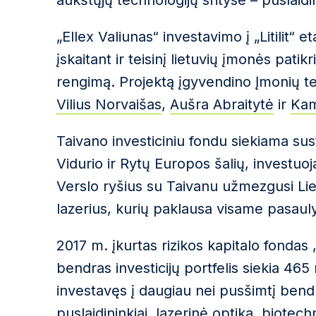
aukštųjų technologijų srityse – puslaidin
„Ellex Valiunas“ investavimo į „Litilit“ 
įskaitant ir teisinį lietuvių įmonės patikr
rengimą. Projektą įgyvendino Įmonių t
Vilius Norvaišas
,
Aušra Abraitytė
ir
Kam
Taivano investiciniu fondu siekiama sus
Vidurio ir Rytų Europos šalių, investuoja
Verslo ryšius su Taivanu užmezgusi Liet
lazerius, kurių paklausa visame pasauly
2017 m. įkurtas rizikos kapitalo fondas 
bendras investicijų portfelis siekia 465
investavęs į daugiau nei pusšimtį bendr
puslaidininkiai, lazerinė optika, biote