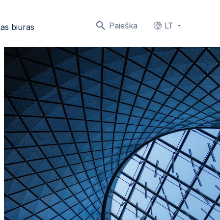
Paieška
LT
as biuras
Languages