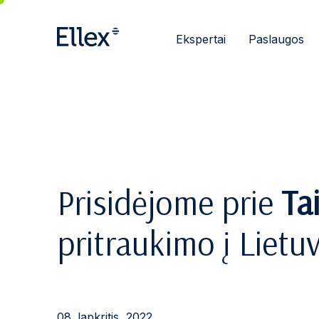
Ekspertai
Paslaugos
Prisidėjome prie
Ta
pritraukimo į Lietu
08. lapkritis, 2022