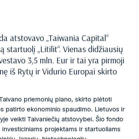
nda atstovavo „Taiwania Capital“
ą startuolį „Litilit“. Vienas didžiausių
estavo 3,5 mln. Eur ir tai yra pirmoji
nę iš Rytų ir Vidurio Europai skirto
 Taivano priemonių plano, skirto plėtoti
os patirto ekonominio spaudimo. Lietuvos ir
alyje veikti Taivaniečių atstovybei. Šio fondo
 investiciniams projektams ir startuoliams