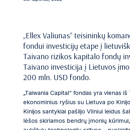
„Ellex Valiunas“ teisininkų koma
fondui investicijų etape į lietuvišk
Taivano rizikos kapitalo fondų inv
Taivano investicija į Lietuvos įmo
200 mln. USD fondo.
„Taiwania Capital“ fondas yra vienas iš
ekonominius ryšius su Lietuva po Kinij
Kinijos santykiai pašlijo Vilniui leidus š
lėšos skiriamos bendrų įmonių kūrimui,