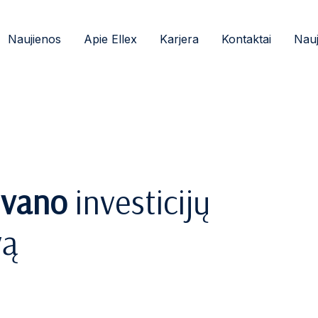
Naujienos
Apie Ellex
Karjera
Kontaktai
Nauj
ivano
investicijų
vą