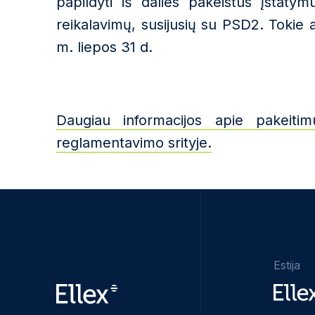
papildyti iš dalies pakeistus įstaty
reikalavimų, susijusių su PSD2. Tokie ant
m. liepos 31 d.
Daugiau informacijos apie pakeiti
reglamentavimo srityje.
Estija