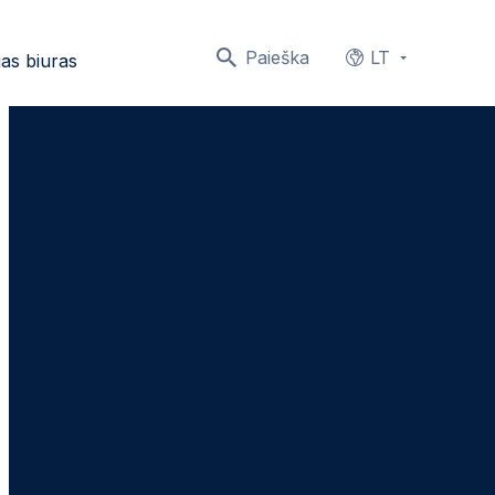
Paieška
LT
as biuras
Languages