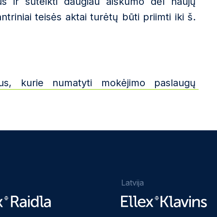
mus ir suteikti daugiau aiškumo dėl naujų
riniai teisės aktai turėtų būti priimti iki š.
mus, kurie
numatyti mokėjimo paslaugų 
Latvija