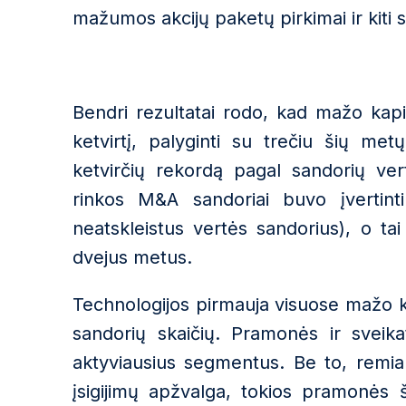
mažumos akcijų paketų pirkimai ir kiti s
Bendri rezultatai rodo, kad mažo kapi
ketvirtį, palyginti su trečiu šių met
ketvirčių rekordą pagal sandorių vert
rinkos M&A sandoriai buvo įvertinti
neatskleistus vertės sandorius), o tai
dvejus metus.
Technologijos pirmauja visuose mažo ka
sandorių skaičių. Pramonės ir sveika
aktyviausius segmentus. Be to, remian
įsigijimų apžvalga, tokios pramonės š