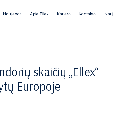
Naujienos
Apie Ellex
Karjera
Kontaktai
Nauj
andorių skaičių „Ellex“
ytų Europoje