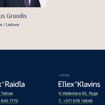
us Gruodis
s / Lietuva
Latvija
 Talinas
K.Valdemara 62, Ryga
2 640 7170
T. +371 678 14848