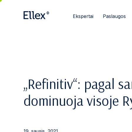
Ekspertai
Paslaugos
„Refinitiv“: pagal s
dominuoja visoje R
19. sausis, 2021