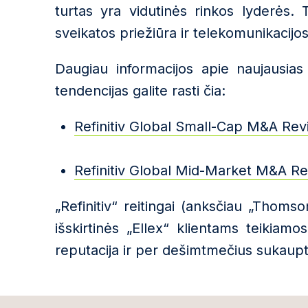
turtas yra vidutinės rinkos lyderės.
sveikatos priežiūra ir telekomunikacijos
Daugiau informacijos apie naujausias 
tendencijas galite rasti čia:
Refinitiv Global Small-Cap M&A Rev
Refinitiv Global Mid-Market M&A Re
„Refinitiv“ reitingai (anksčiau „Thomson
išskirtinės „Ellex“ klientams teikiam
reputacija ir per dešimtmečius sukaupta 