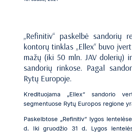
„Refinitiv“ paskelbė sandorių 
kontorų tinklas „Ellex“ buvo įve
mažų (iki 50 mln. JAV dolerių) ir
sandorių rinkose. Pagal sandor
Rytų Europoje.
Kredituojama „Ellex“ sandorio ve
segmentuose Rytų Europos regione yra
Paskelbtose „Refinitiv“ lygos lentelė
d. Iki gruodžio 31 d. Lygos lentelės