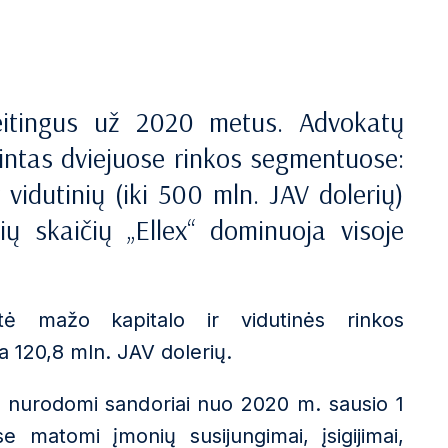
reitingus už 2020 metus. Advokatų
rtintas dviejuose rinkos segmentuose:
 vidutinių (iki 500 mln. JAV dolerių)
ių skaičių „Ellex“ dominuoja visoje
rtė mažo kapitalo ir vidutinės rinkos
 120,8 mln. JAV dolerių.
se nurodomi sandoriai nuo 2020 m. sausio 1
e matomi įmonių susijungimai, įsigijimai,