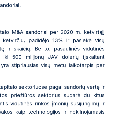
andoriai.
talo M&A sandoriai per 2020 m. ketvirtąjį
ų ketvirčiu, padidėjo 13% ir pasiekė visų
ę ir skaičių. Be to, pasaulinės vidutinės
 iki 500 milijonų JAV dolerių (įskaitant
 yra stipriausias visų metų laikotarpis per
pitalo sektoriuose pagal sandorių vertę ir
tos priežiūros sektorius sudarė du kitus
tis vidutinės rinkos įmonių susijungimų ir
akos kaip technologijos ir nekilnojamasis