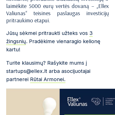
laimėkite 5000 eurų vertės dovaną – „Ellex
Valiunas“ teisines paslaugas investicijų
pritraukimo etapui.
Jūsų sėkmei pritraukti užteks vos
3
žingsnių
. Pradėkime vienaragio kelionę
kartu!
Turite klausimų? Rašykite mums į
startups@ellex.lt arba asocijuotajai
partnerei
Rūtai Armonei.