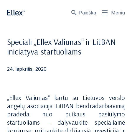
Paieška
Meniu
Speciali „Ellex Valiunas“ ir LitBAN
iniciatyva startuoliams
24. lapkritis, 2020
„Ellex Valiunas“ kartu su Lietuvos verslo
angelų asociacija LitBAN bendradarbiavimą
pradeda nuo puikaus pasiūlymo
startuoliams – dalyvaukite specialiame
konkurse, pritraukite didžiausią investiciją ir