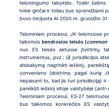
teismingumo taisyklės. Todėl šalims 
tokie ginčai ir toliau bus sprendžiami p
buvo inicijuota iki 2020 m. gruodžio 31 
Teisminiam procesui, JK teismuose pr
taikomos
bendrosios teisės (
common 
nuo ES teisės aktuose įtvirtintų t
instrumentus, pvz.: (
i
) jurisdikcijos a
atsisakymą nagrinėti ieškinį, pareikš
conveniens
(doktrina, pagal kurią JK 
nepaisant to, kad jis turi jurisdikciją) ir 
pareikšti ieškinį kitoje valstybėje (
anti-
Teisminiam procesui, ES-27 teismuose
bus taikomos konkrečios ES valstybės