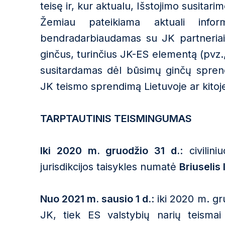
teisę ir, kur aktualu, Išstojimo susitari
Žemiau pateikiama aktuali inform
bendradarbiaudamas su JK partneriais 
ginčus, turinčius JK-ES elementą (pvz.,
susitardamas dėl būsimų ginčų spre
JK teismo sprendimą Lietuvoje ar kitoje
TARPTAUTINIS TEISMINGUMAS
Iki 2020 m. gruodžio 31 d.
: civilin
jurisdikcijos taisykles numatė
Briuselis 
Nuo 2021 m. sausio 1 d.
: iki 2020 m. g
JK, tiek ES valstybių narių teismai