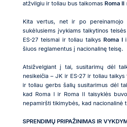
atžvilgiu ir toliau bus taikomas
Roma II
Kita vertus, net ir po pereinamojo l
sukėlusiems įvykiams taikytinos teisės
ES-27 teismai ir toliau taikys
Roma I
šiuos reglamentus į nacionalinę teisę.
Atsižvelgiant į tai, susitarimų dėl t
nesikeičia – JK ir ES-27 ir toliau taiky
ir toliau gerbs šalių susitarimus dėl tai
kad Roma I ir Roma II taisyklės buvo 
nepamiršti tikimybės, kad nacionalinė tei
SPRENDIMŲ PRIPAŽINIMAS IR VYKDY