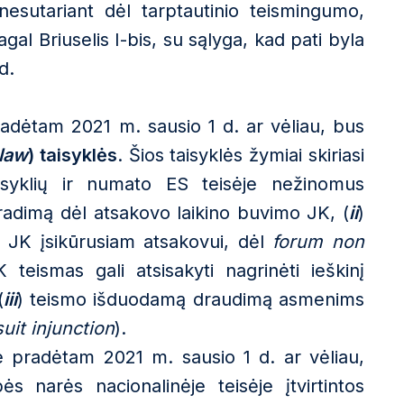
nesutariant dėl tarptautinio teismingumo,
agal Briuselis I-bis, su sąlyga, kad pati byla
d.
adėtam 2021 m. sausio 1 d. ar vėliau, bus
law
) taisyklės
. Šios taisyklės žymiai skiriasi
aisyklių ir numato ES teisėje nežinomus
tsiradimą dėl atsakovo laikino buvimo JK, (
ii
)
tą JK įsikūrusiam atsakovui, dėl
forum non
teismas gali atsisakyti nagrinėti ieškinį
(
iii
) teismo išduodamą draudimą asmenims
suit injunction
).
 pradėtam 2021 m. sausio 1 d. ar vėliau,
 narės nacionalinėje teisėje įtvirtintos