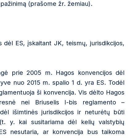
ipažinimą (prašome žr. žemiau).
s dėl ES, įskaitant JK, teismų, jurisdikcijos,
ungė prie 2005 m. Hagos konvencijos dėl
lyve nuo 2015 m. spalio 1 d. yra ES. Todėl
reglamentuoja ši konvencija. Vis dėlto Hagos
uresnė nei Briuselis I-bis reglamento –
ėl išimtinės jurisdikcijos ir neturėtų būti
t. y. kai susitariama dėl kelių valstybių
r ES nesutaria, ar konvencija bus taikoma