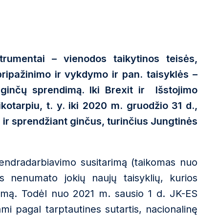
trumentai – vienodos taikytinos teisės,
ipažinimo ir vykdymo ir pan. taisyklės –
 ginčų sprendimą. Iki Brexit ir Išstojimo
otarpiu, t. y. iki 2020 m. gruodžio 31 d.,
 ir sprendžiant ginčus, turinčius Jungtinės
endradarbiavimo susitarimą (taikomas nuo
s nenumato jokių naujų taisyklių, kurios
dimą. Todėl nuo 2021 m. sausio 1 d. JK-ES
mi pagal tarptautines sutartis, nacionalinę