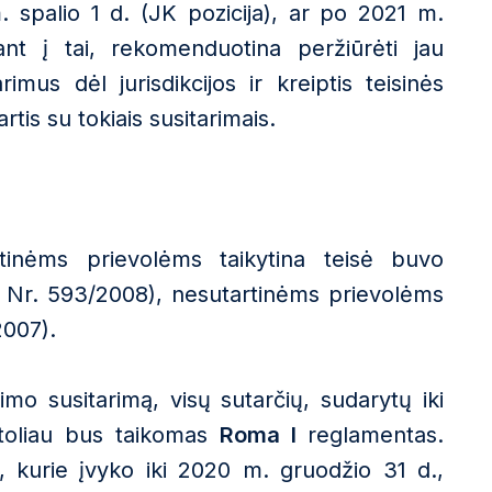
 spalio 1 d. (JK pozicija), ar po 2021 m.
iant į tai, rekomenduotina peržiūrėti jau
rimus dėl jurisdikcijos ir kreiptis teisinės
tis su tokiais susitarimais.
rtinėms prievolėms taikytina teisė buvo
 Nr. 593/2008), nesutartinėms prievolėms
2007).
jimo susitarimą, visų sutarčių, sudarytų iki
 toliau bus taikomas
Roma I
reglamentas.
ų, kurie įvyko iki 2020 m. gruodžio 31 d.,