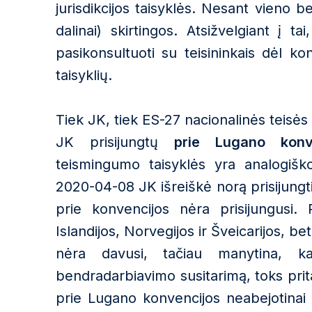
jurisdikcijos taisyklės. Nesant vieno b
dalinai) skirtingos. Atsižvelgiant į ta
pasikonsultuoti su teisininkais dėl kon
taisyklių.
Tiek JK, tiek ES-27 nacionalinės teisės
JK prisijungtų
prie Lugano konv
teismingumo taisyklės yra analogiškos
2020-04-08 JK išreiškė norą prisijungti
prie konvencijos nėra prisijungusi. 
Islandijos, Norvegijos ir Šveicarijos, be
nėra davusi, tačiau manytina, 
bendradarbiavimo susitarimą, toks prit
prie Lugano konvencijos neabejotinai