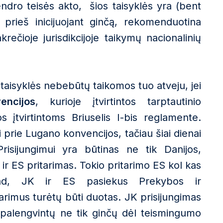
endro teisės akto, šios taisyklės yra (bent
i, prieš inicijuojant ginčą, rekomenduotina
krečioje jurisdikcijoje taikymų nacionalinių
 taisyklės nebebūtų taikomos tuo atveju, jei
encijos
, kurioje įtvirtintos tarptautinio
 įtvirtintoms Briuselis I-bis reglamente.
 prie Lugano konvencijos, tačiau šiai dienai
Prisijungimui yra būtinas ne tik Danijos,
t ir ES pritarimas. Tokio pritarimo ES kol kas
kad, JK ir ES pasiekus Prekybos ir
arimus turėtų būti duotas. JK prisijungimas
 palengvintų ne tik ginčų dėl teismingumo