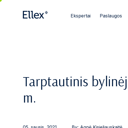
Ekspertai
Paslaugos
Tarptautinis bylinė
m.
05. sausis, 2021
By:
Agnė Kisieliauskaitė