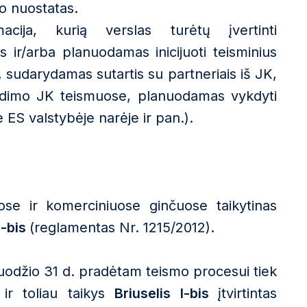
mo nuostatas.
acija, kurią verslas turėtų įvertinti
ir/arba planuodamas inicijuoti teisminius
 sudarydamas sutartis su partneriais iš JK,
ndimo JK teismuose, planuodamas vykdyti
 ES valstybėje narėje ir pan.).
iuose ir komerciniuose ginčuose taikytinas
I-bis
(reglamentas Nr. 1215/2012).
ruodžio 31 d. pradėtam teismo procesui tiek
 ir toliau taikys
Briuselis I-bis
įtvirtintas