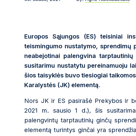
Europos Sąjungos (ES) teisiniai ins
teismingumo nustatymo, sprendimų pr
neabejotinai palengvina tarptautinių
susitarimu nustatytu pereinamuoju laik
šios taisyklės buvo tiesiogiai taikomos
Karalystės (JK) elementą.
Nors JK ir ES pasirašė Prekybos ir b
2021 m. sausio 1 d.), šis susitarima
palengvintų tarptautinių ginčų spren
elementą turintys ginčai yra sprendžia