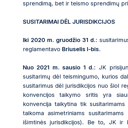
sprendimą, bet ir teismo sprendimų pr
SUSITARIMAI DĖL JURISDIKCIJOS
Iki 2020 m. gruodžio 31 d.
: susitarimu
reglamentavo
Briuselis I-bis
.
Nuo 2021 m. sausio 1 d.
: JK prisij
susitarimų dėl teismingumo, kurios da
susitarimus dėl jurisdikcijos nuo šiol 
konvencijos taikymo sritis yra sia
konvencija taikytina tik susitarimams d
taikoma asimetriniams susitarimams (
išimtinės jurisdikcijos). Be to, JK i