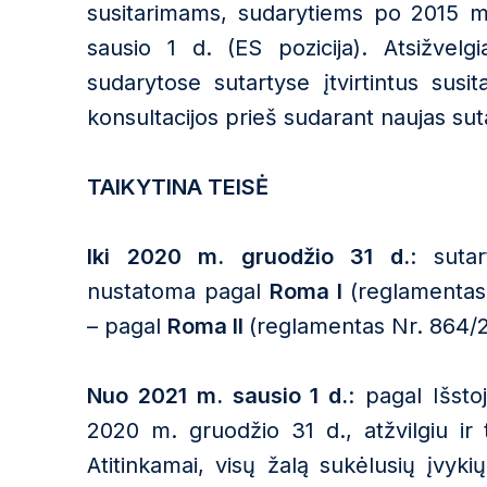
susitarimams, sudarytiems po 2015 m.
sausio 1 d. (ES pozicija). Atsižvelg
sudarytose sutartyse įtvirtintus susita
konsultacijos prieš sudarant naujas sutar
TAIKYTINA TEISĖ
Iki 2020 m. gruodžio 31 d.
: suta
nustatoma pagal
Roma I
(reglamentas
– pagal
Roma II
(reglamentas Nr. 864/
Nuo 2021 m. sausio 1 d.
: pagal Išsto
2020 m. gruodžio 31 d., atžvilgiu ir
Atitinkamai, visų žalą sukėlusių įvyki