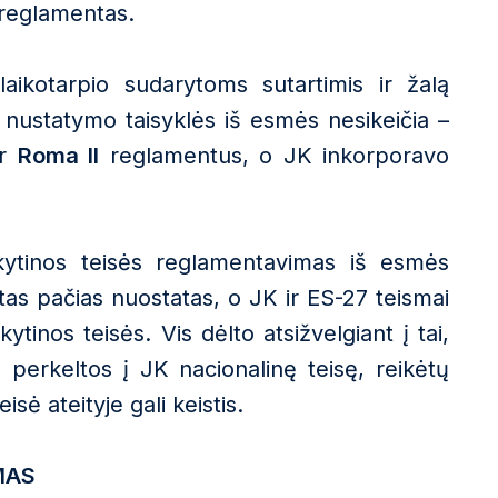
reglamentas.
aikotarpio sudarytoms sutartimis ir žalą
 nustatymo taisyklės iš esmės nesikeičia –
ir
Roma II
reglamentus, o JK inkorporavo
aikytinos teisės reglamentavimas iš esmės
s tas pačias nuostatas, o JK ir ES-27 teismai
kytinos teisės. Vis dėlto atsižvelgiant į tai,
perkeltos į JK nacionalinę teisę, reikėtų
sė ateityje gali keistis.
MAS