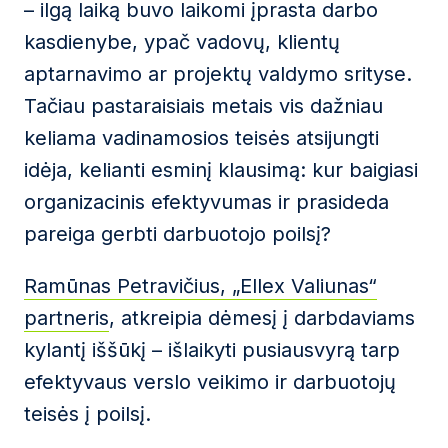
– ilgą laiką buvo laikomi įprasta darbo
kasdienybe, ypač vadovų, klientų
aptarnavimo ar projektų valdymo srityse.
Tačiau pastaraisiais metais vis dažniau
keliama vadinamosios teisės atsijungti
idėja, kelianti esminį klausimą: kur baigiasi
organizacinis efektyvumas ir prasideda
pareiga gerbti darbuotojo poilsį?
Ramūnas Petravičius, „Ellex Valiunas“
partneris
, atkreipia dėmesį į darbdaviams
kylantį iššūkį – išlaikyti pusiausvyrą tarp
efektyvaus verslo veikimo ir darbuotojų
teisės į poilsį.