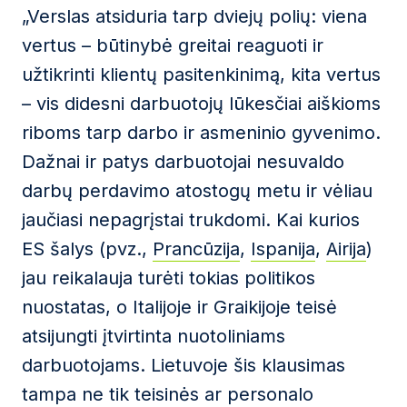
„Verslas atsiduria tarp dviejų polių: viena
vertus – būtinybė greitai reaguoti ir
užtikrinti klientų pasitenkinimą, kita vertus
– vis didesni darbuotojų lūkesčiai aiškioms
riboms tarp darbo ir asmeninio gyvenimo.
Dažnai ir patys darbuotojai nesuvaldo
darbų perdavimo atostogų metu ir vėliau
jaučiasi nepagrįstai trukdomi. Kai kurios
ES šalys (pvz.,
Prancūzija
,
Ispanija
,
Airija
)
jau reikalauja turėti tokias politikos
nuostatas, o Italijoje ir Graikijoje teisė
atsijungti įtvirtinta nuotoliniams
darbuotojams. Lietuvoje šis klausimas
tampa ne tik teisinės ar personalo