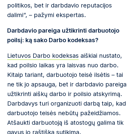
politikos, bet ir darbdavio reputacijos
dalimi“, – pažymi ekspertas.
Darbdavio pareiga užtikrinti darbuotojo
poilsį: ką sako Darbo kodeksas?
Lietuvos Darbo kodeksas
aiškiai nustato,
kad poilsio laikas yra laisvas nuo darbo.
Kitaip tariant, darbuotojo teisė ilsėtis – tai
ne tik jo apsauga, bet ir darbdavio pareiga
užtikrinti aiškų darbo ir poilsio atskyrimą.
Darbdavys turi organizuoti darbą taip, kad
darbuotojo teisės nebūtų pažeidžiamos.
Atšaukti darbuotoją iš atostogų galima tik
gavus jo raštišką sutikimą.