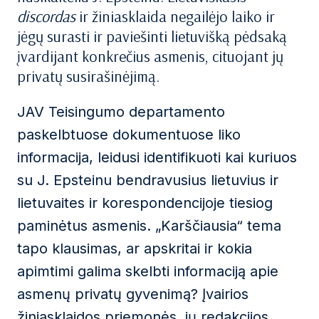
discordas
ir žiniasklaida negailėjo laiko ir
jėgų surasti ir paviešinti lietuvišką pėdsaką
įvardijant konkrečius asmenis, cituojant jų
privatų susirašinėjimą.
JAV Teisingumo departamento
paskelbtuose dokumentuose liko
informacija, leidusi identifikuoti kai kuriuos
su J. Epsteinu bendravusius lietuvius ir
lietuvaites ir korespondencijoje tiesiog
paminėtus asmenis. „Karščiausia“ tema
tapo klausimas, ar apskritai ir kokia
apimtimi galima skelbti informaciją apie
asmenų privatų gyvenimą? Įvairios
žiniasklaidos priemonės, jų redakcijos