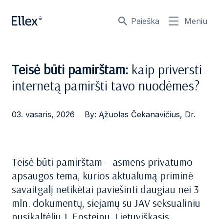
Paieška
Meniu
Teisė būti pamirštam:
kaip priversti
internetą pamiršti tavo nuodėmes?
03. vasaris, 2026
By:
Ąžuolas Čekanavičius, Dr.
Teisė būti pamirštam – asmens privatumo
apsaugos tema, kurios aktualumą priminė
savaitgalį netikėtai paviešinti daugiau nei 3
mln. dokumentų, siejamų su JAV seksualiniu
nusikaltėliu J. Epsteinu. Lietuviškasis