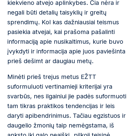
kiekvieno atvejo aplinkybes. Čia nėra ir
negali būti detalių taisyklių ir greitų
sprendimų. Kol kas dažniausiai teismus
pasiekia atvejai, kai prašoma pašalinti
informaciją apie nusikaltimus, kurie buvo
įvykdyti ir informacija apie juos paviešinta
prieš dešimt ar daugiau metų.
Minėti prieš trejus metus EŽTT
suformuluoti vertinamieji kriterijai yra
svarbūs, nes ilgainiui jie padės suformuoti
tam tikras praktikos tendencijas ir leis
daryti apibendrinimus. Tačiau egzistuos ir
daugelio žmonių taip nemėgstama, iš
anksto iki galo neaiški „pilkoji teisinė