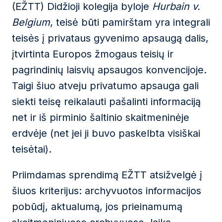
(EŽTT) Didžioji kolegija byloje
Hurbain v.
Belgium
, teisė būti pamirštam yra integrali
teisės į privataus gyvenimo apsaugą dalis,
įtvirtinta Europos žmogaus teisių ir
pagrindinių laisvių apsaugos konvencijoje.
Taigi šiuo atveju privatumo apsauga gali
siekti teisę reikalauti pašalinti informaciją
net ir iš pirminio šaltinio skaitmeninėje
erdvėje (net jei ji buvo paskelbta visiškai
teisėtai).
Priimdamas sprendimą EŽTT atsižvelgė į
šiuos kriterijus: archyvuotos informacijos
pobūdį, aktualumą, jos prieinamumą