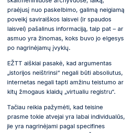
skaitmeniniuose archyvuose, laiką,
praėjusį nuo paskelbimo, galimą neigiamą
poveikį saviraiškos laisvei (ir spaudos
laisvei) pašalinus informaciją, taip pat – ar
asmuo yra žinomas, koks buvo jo elgesys
po nagrinėjamų įvykių.
EŽTT aiškiai pasakė, kad argumentas
„istorijos neištrinsi“ negali būti absoliutus,
internetas negali tapti amžinu teistumo ar
kitų žmogaus klaidų „virtualiu registru“.
Tačiau reikia pažymėti, kad teisine
prasme tokie atvejai yra labai individualūs,
jie yra nagrinėjami pagal specifines