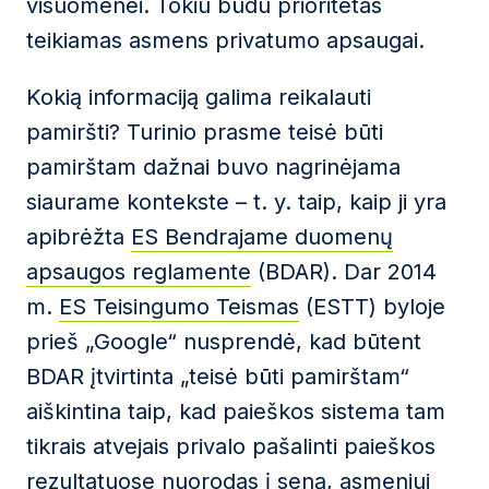
visuomenei. Tokiu būdu prioritetas
teikiamas asmens privatumo apsaugai.
Kokią informaciją galima reikalauti
pamiršti? Turinio prasme teisė būti
pamirštam dažnai buvo nagrinėjama
siaurame kontekste – t. y. taip, kaip ji yra
apibrėžta
ES Bendrajame duomenų
apsaugos reglamente
(BDAR). Dar 2014
m.
ES Teisingumo Teismas
(ESTT) byloje
prieš „Google“ nusprendė, kad būtent
BDAR įtvirtinta „teisė būti pamirštam“
aiškintina taip, kad paieškos sistema tam
tikrais atvejais privalo pašalinti paieškos
rezultatuose nuorodas į seną, asmeniui