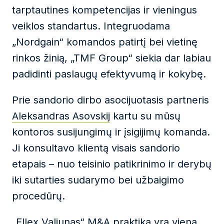
tarptautines kompetencijas ir vieningus
veiklos standartus. Integruodama
„Nordgain“ komandos patirtį bei vietinę
rinkos žinią, „TMF Group“ siekia dar labiau
padidinti paslaugų efektyvumą ir kokybę.
Prie sandorio dirbo
asocijuotasis partneris
Aleksandras Asovskij
kartu su mūsų
kontoros susijungimų ir įsigijimų komanda.
Ji konsultavo klientą visais sandorio
etapais – nuo teisinio patikrinimo ir derybų
iki sutarties sudarymo bei užbaigimo
procedūrų.
„Ellex Valiunas“ M&A praktika yra viena