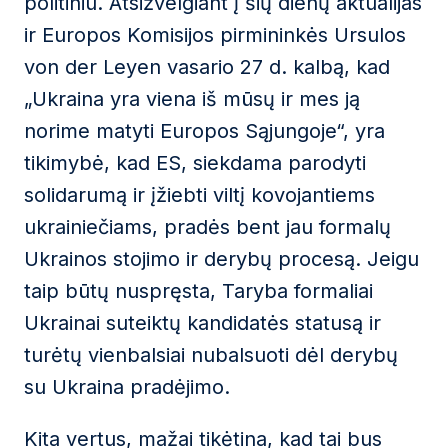
politiniu. Atsižvelgiant į šių dienų aktualijas
ir Europos Komisijos pirmininkės Ursulos
von der Leyen vasario 27 d. kalbą, kad
„Ukraina yra viena iš mūsų ir mes ją
norime matyti Europos Sąjungoje“, yra
tikimybė, kad ES, siekdama parodyti
solidarumą ir įžiebti viltį kovojantiems
ukrainiečiams, pradės bent jau formalų
Ukrainos stojimo ir derybų procesą. Jeigu
taip būtų nuspręsta, Taryba formaliai
Ukrainai suteiktų kandidatės statusą ir
turėtų vienbalsiai nubalsuoti dėl derybų
su Ukraina pradėjimo.
Kita vertus, mažai tikėtina, kad tai bus