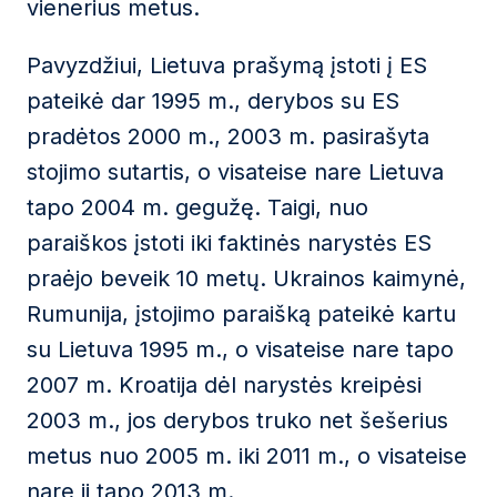
vienerius metus.
Pavyzdžiui, Lietuva prašymą įstoti į ES
pateikė dar 1995 m., derybos su ES
pradėtos 2000 m., 2003 m. pasirašyta
stojimo sutartis, o visateise nare Lietuva
tapo 2004 m. gegužę. Taigi, nuo
paraiškos įstoti iki faktinės narystės ES
praėjo beveik 10 metų. Ukrainos kaimynė,
Rumunija, įstojimo paraišką pateikė kartu
su Lietuva 1995 m., o visateise nare tapo
2007 m. Kroatija dėl narystės kreipėsi
2003 m., jos derybos truko net šešerius
metus nuo 2005 m. iki 2011 m., o visateise
nare ji tapo 2013 m.