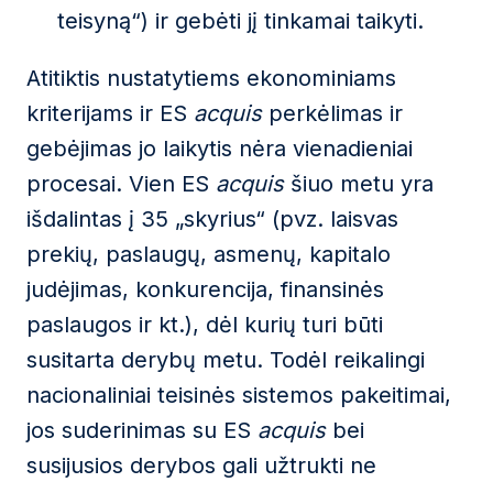
teisyną“) ir gebėti jį tinkamai taikyti.
Atitiktis nustatytiems ekonominiams
kriterijams ir ES
acquis
perkėlimas ir
gebėjimas jo laikytis nėra vienadieniai
procesai. Vien ES
acquis
šiuo metu yra
išdalintas į 35 „skyrius“ (pvz. laisvas
prekių, paslaugų, asmenų, kapitalo
judėjimas, konkurencija, finansinės
paslaugos ir kt.), dėl kurių turi būti
susitarta derybų metu. Todėl reikalingi
nacionaliniai teisinės sistemos pakeitimai,
jos suderinimas su ES
acquis
bei
susijusios derybos gali užtrukti ne