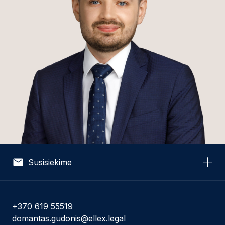
Susisiekime
Vardas *
+370 619 55519
domantas.gudonis@ellex.legal