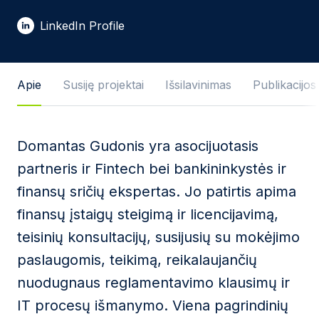
El. pašto adresas *
LinkedIn Profile
Žinutės tekstas
Apie
Susiję projektai
Išsilavinimas
Publikacijos
Domantas Gudonis yra asocijuotasis
Sutinku su
Privatumo politika
ir naudojimosi
partneris ir Fintech bei bankininkystės ir
taisyklėmis.
finansų sričių ekspertas. Jo patirtis apima
Ši svetainė yra saugoma reCAPTCHA ir jai yra
finansų įstaigų steigimą ir licencijavimą,
taikomos „Google“
privatumo politika
bei
paslaugų
teikimo sąlygos
.
teisinių konsultacijų, susijusių su mokėjimo
paslaugomis, teikimą, reikalaujančių
Siųsti žinutę
nuodugnaus reglamentavimo klausimų ir
IT procesų išmanymo. Viena pagrindinių