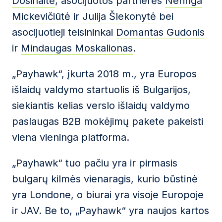
Dosinaitė
, asocijuotos partnerės
Neringa
Mickevičiūtė
ir
Julija Šlekonytė
bei
asocijuotieji teisininkai
Domantas Gudonis
ir
Mindaugas Moskalionas
.
„Payhawk“, įkurta 2018 m., yra Europos
išlaidų valdymo startuolis iš Bulgarijos,
siekiantis kelias verslo išlaidų valdymo
paslaugas B2B mokėjimų pakete pakeisti
viena vieninga platforma.
„Payhawk“ tuo pačiu yra ir pirmasis
bulgarų kilmės vienaragis, kurio būstinė
yra Londone, o biurai yra visoje Europoje
ir JAV. Be to, „Payhawk“ yra naujos kartos