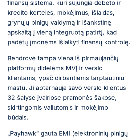
finansų sistema, kuri sujungia debeto ir
kredito korteles, mokėjimus, išlaidas,
grynųjų pinigų valdymą ir išankstinę
apskaitą į vieną integruotą patirtį, kad
padėtų įmonėms išlaikyti finansų kontrolę.
Bendrovė tampa viena iš pirmaujančių
platformų didelėms MVĮ ir verslo
klientams, ypač dirbantiems tarptautiniu
mastu. Ji aptarnauja savo verslo klientus
32 šalyse įvairiose pramonės šakose,
skirtingomis valiutomis ir mokėjimo
būdais.
„Payhawk“ gauta EMI (elektroninių pinigų