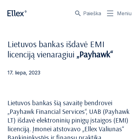
Paieška
Meniu
Lietuvos bankas išdavė EMI
licenciją vienaragiui
„Payhawk“
17. liepa, 2023
Lietuvos bankas šią savaitę bendrovei
„Payhawk Financial Services“, UAB (Payhawk
LT) išdavė elektroninių pinigų įstaigos (EMI)
licenciją. Įmonei atstovavo „Ellex Valiunas“
Bankininkystės ir finansų praktika.