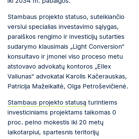
iki 2034 m. pabaigos.
Stambaus projekto statuso, suteikiančio
verslui specialias investavimo sąlygas,
paraiškos rengimo ir investicijų sutarties
sudarymo klausimais „Light Conversion“
konsultavo ir įmonei viso proceso metu
atstovavo advokatų kontoros „Ellex
Valiunas“ advokatai Karolis Kačerauskas,
Patricija Mažeikaitė, Olga Petroševičienė.
Stambaus projekto statusą
turintiems
investiciniams projektams taikomas 0
proc. pelno mokestis iki 20 metų
laikotarpiui, spartesnis teritorijų