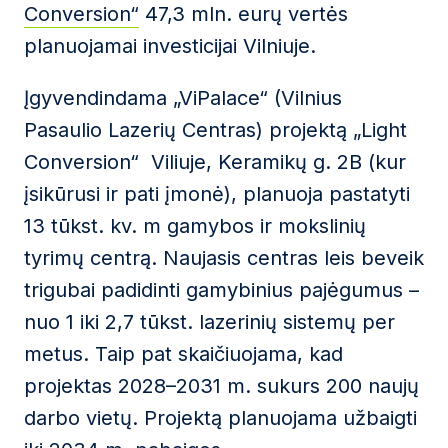
Conversion“
47,3 mln. eurų vertės
planuojamai investicijai Vilniuje.
Įgyvendindama „ViPalace“ (Vilnius
Pasaulio Lazerių Centras) projektą „Light
Conversion“ Viliuje, Keramikų g. 2B (kur
įsikūrusi ir pati įmonė), planuoja pastatyti
13 tūkst. kv. m gamybos ir mokslinių
tyrimų centrą. Naujasis centras leis beveik
trigubai padidinti gamybinius pajėgumus –
nuo 1 iki 2,7 tūkst. lazerinių sistemų per
metus. Taip pat skaičiuojama, kad
projektas 2028–2031 m. sukurs 200 naujų
darbo vietų. Projektą planuojama užbaigti