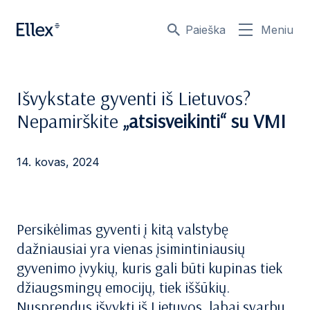
Paieška
Meniu
Išvykstate gyventi iš Lietuvos?
Nepamirškite
„atsisveikinti“ su VMI
14. kovas, 2024
Persikėlimas gyventi į kitą valstybę
dažniausiai yra vienas įsimintiniausių
gyvenimo įvykių, kuris gali būti kupinas tiek
džiaugsmingų emocijų, tiek iššūkių.
Nusprendus išvykti iš Lietuvos, labai svarbu