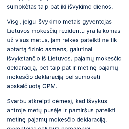
sumokėtas taip pat iki išvykimo dienos.
Visgi, jeigu išvykimo metais gyventojas
Lietuvos mokesčių rezidentu yra laikomas
už visus metus, jam reikės pateikti ne tik
aptartą fizinio asmens, galutinai
išvykstančio iš Lietuvos, pajamų mokesčio
deklaraciją, bet taip pat ir metinę pajamų
mokesčio deklaraciją bei sumokėti
apskaičiuotą GPM.
Svarbu atkreipti dėmesį, kad išvykus
antroje metų pusėje ir pamiršus pateikti
metinę pajamų mokesčio deklaraciją,
gyventojas gali būti nemaloniai