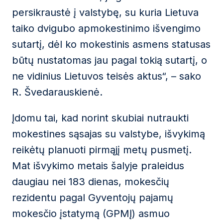
persikraustė į valstybę, su kuria Lietuva
taiko dvigubo apmokestinimo išvengimo
sutartį, dėl ko mokestinis asmens statusas
būtų nustatomas jau pagal tokią sutartį, o
ne vidinius Lietuvos teisės aktus“, – sako
R. Švedarauskienė.
Įdomu tai, kad norint skubiai nutraukti
mokestines sąsajas su valstybe, išvykimą
reikėtų planuoti pirmąjį metų pusmetį.
Mat išvykimo metais šalyje praleidus
daugiau nei 183 dienas, mokesčių
rezidentu pagal Gyventojų pajamų
mokesčio įstatymą (GPMĮ) asmuo