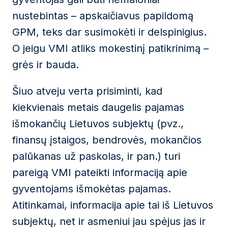
nustebintas – apskaičiavus papildomą
GPM, teks dar susimokėti ir delspinigius.
O jeigu VMI atliks mokestinį patikrinimą –
grės ir bauda.
Šiuo atveju verta prisiminti, kad
kiekvienais metais daugelis pajamas
išmokančių Lietuvos subjektų (pvz.,
finansų įstaigos, bendrovės, mokančios
palūkanas už paskolas, ir pan.) turi
pareigą VMI pateikti informaciją apie
gyventojams išmokėtas pajamas.
Atitinkamai, informacija apie tai iš Lietuvos
subjektų, net ir asmeniui jau spėjus jas ir