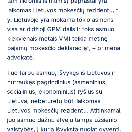
tam tikromis išimtimis) paprastai yra
laikomas Lietuvos mokesčių rezidentu, t.
y. Lietuvoje yra mokama tokio asmens
visa ar didžioji GPM dalis ir toks asmuo
kiekvienais metais VMI teikia metinę
pajamų mokesčio deklaraciją“, – primena
advokatė.
Tuo tarpu asmuo, išvykęs iš Lietuvos ir
nutraukęs pagrindinius (asmeninius,
socialinius, ekonominius) ryšius su
Lietuva, nebeturėtų būti laikomas
Lietuvos mokesčių rezidentu. Atitinkamai,
juo asmuo dažnu atveju tampa užsienio
valstybės, į kurią išvyksta nuolat gyventi.