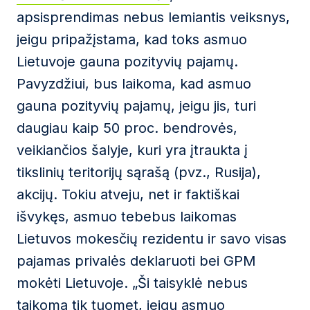
apsisprendimas nebus lemiantis veiksnys,
jeigu pripažįstama, kad toks asmuo
Lietuvoje gauna pozityvių pajamų.
Pavyzdžiui, bus laikoma, kad asmuo
gauna pozityvių pajamų, jeigu jis, turi
daugiau kaip 50 proc. bendrovės,
veikiančios šalyje, kuri yra įtraukta į
tikslinių teritorijų sąrašą (pvz., Rusija),
akcijų. Tokiu atveju, net ir faktiškai
išvykęs, asmuo tebebus laikomas
Lietuvos mokesčių rezidentu ir savo visas
pajamas privalės deklaruoti bei GPM
mokėti Lietuvoje. „Ši taisyklė nebus
taikoma tik tuomet, jeigu asmuo