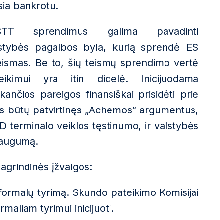
sia bankrotu.
STT sprendimus
gali
ma
pavadinti
tybės pagalbos byla, kurią sprendė ES
eismas
.
Be to
,
šių
teism
ų
sprendimo vertė
veikimui yra
itin
didelė. Inicijuodama
kančios pareigos finansiškai prisidėti prie
s būtų patvirtinęs
„
Achemos
“
argumentus,
D terminalo veiklos tęstinumo, ir valstybės
 saugumą.
agrindin
ė
s
įžvalg
os:
 formalų tyrimą
. S
kundo pateikimo Komisijai
maliam tyrimui inicijuoti.