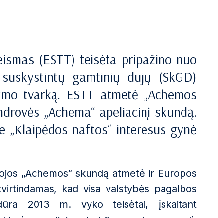
ismas (ESTT) teisėta pripažino nuo
 suskystintų gamtinių dujų (
SkGD
)
kymo tvarką.
ESTT atmetė „Achemos
ndrovės „Achema“ apeliacinį skundą.
 „Klaipėdos naftos“ interesus gynė
tojos „Achemos“ skundą atmetė ir Europos
virtindamas, kad visa valstybės pagalbos
ūra 2013 m. vyko teisėtai, įskaitant