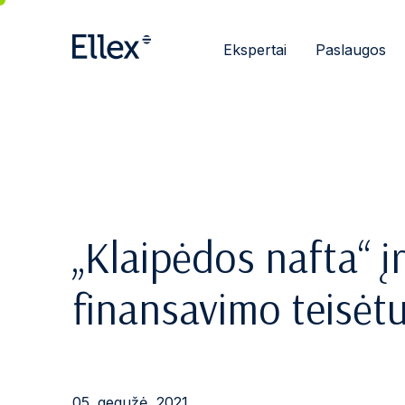
Ekspertai
Paslaugos
„Klaipėdos nafta“ 
finansavimo teisė
05. gegužė, 2021