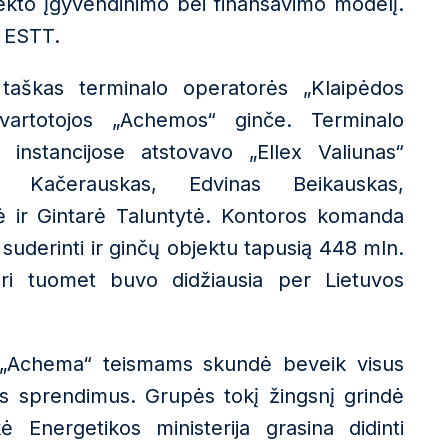
jekto įgyvendinimo bei finansavimo modelį.
ė ESTT.
aškas terminalo operatorės „Klaipėdos
 vartotojos „Achemos“ ginče.
Terminalo
e instancijose
atstovavo „Ellex Valiunas“
is Kačerauskas, Edvinas
Beikauskas
,
ė
ir Gintarė
Taluntytė
.
Kontoros komanda
suderinti ir ginčų objektu tapusią 448 mln.
ri tuomet buvo didžiausia per Lietuvos
ti „Achema“ teismams skundė beveik visus
ius sprendimus. Grupės
tokį žingsnį grindė
ė Energetikos ministerija grasina didinti