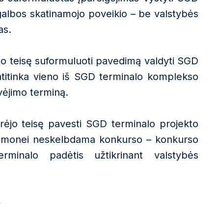
galbos skatinamojo poveikio – be valstybės
as
.
ėjo teisę suformuluoti pavedimą valdyti SGD
 atitinka vieno iš SGD terminalo komplekso
vėjimo terminą.
urėjo teisę pavesti SGD terminalo projekto
i įmonei neskelbdama konkurso – konkurso
erminalo padėtis užtikrinant valstybės
.