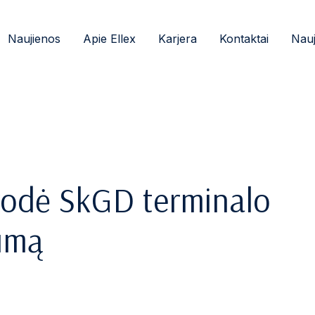
Naujienos
Apie Ellex
Karjera
Kontaktai
Nauj
įrodė SkGD terminalo
tumą