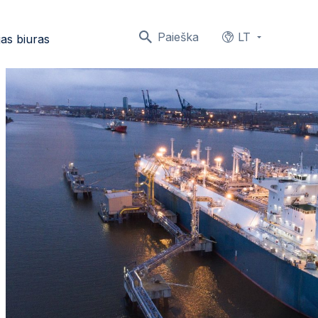
Paieška
LT
as biuras
Languages