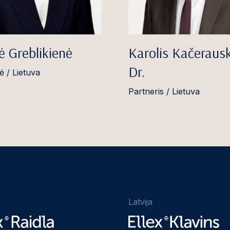
ė Greblikienė
Karolis Kačeraus
Dr.
ė / Lietuva
Partneris / Lietuva
Latvija