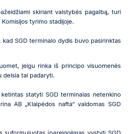
ažeidžiami skiriant valstybės pagalbą, turi
Komisijos tyrimo stadijoje.
i, kad SGD terminalo dydis buvo pasirinktas
tuomet, jeigu rinka iš principo visuomenės
 delsia tai padaryti.
ketintas statyti SGD terminalas netenkino
ikrina AB „Klaipėdos nafta“ valdomas SGD
is suformuluotas įpareigojimas vystyti SGD