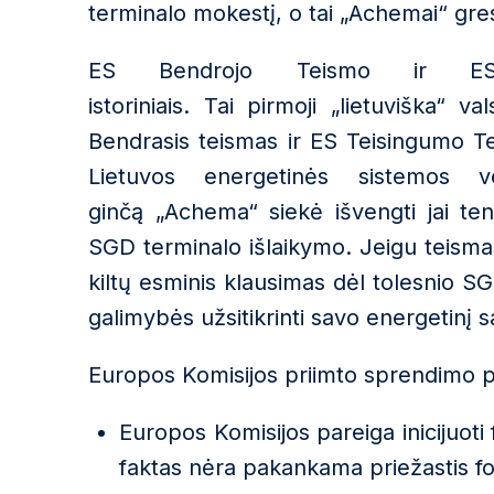
terminalo mokestį, o tai „Achemai“ gre
ES Bendrojo Teismo ir E
istorini
ais
.
Tai
pirmoji
„
lietuviška
“
vals
Bendrasis teismas
ir ES Teisingumo T
Lietuvos energetinės sistemos 
ginčą
„
Achema
“
siekė išvengti jai ten
SGD terminalo išlaikymo. Jeigu teisma
kiltų esminis klausimas dėl tolesnio SG
galimybės užsitikrinti savo energetinį
Europos Komisijos priimt
o
sprendim
o p
Europos Komisijos pareiga inicijuoti
faktas nėra pakankama priežastis for