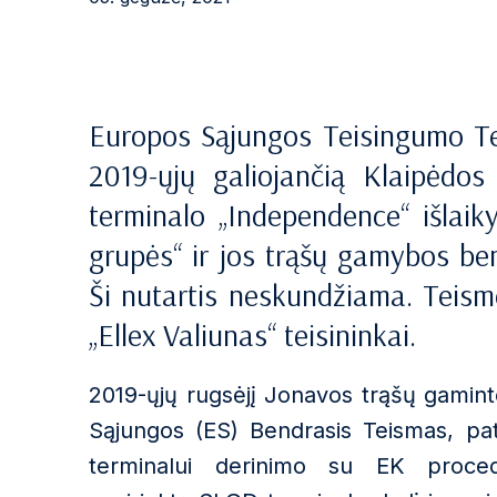
Europos Sąjungos Teisingumo Te
2019-ųjų galiojančią Klaipėdos
terminalo
„
Independence
“
išlai
grupės“ ir jos trąšų gamybos be
Ši nutartis neskundžiama.
Teisme
„Ellex Valiunas“ teisininkai.
2019-ųjų rugsėjį Jonavos trąšų gamin
Sąjungos (ES) Bendrasis Teismas, pat
terminalui derinimo su EK proced