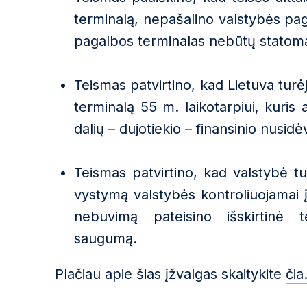
terminalą, nepašalino valstybės pa
pagalbos terminalas nebūtų statom
Teismas patvirtino, kad Lietuva tur
terminalą 55 m. laikotarpiui, kuris
dalių – dujotiekio –
finansinio nusidė
Teismas patvirtino, kad valstybė t
vystymą valstybės kontroliuojama
nebuvimą pateisino išskirtinė t
saugumą.
Plačiau apie šias įžval
g
as skaitykite
čia