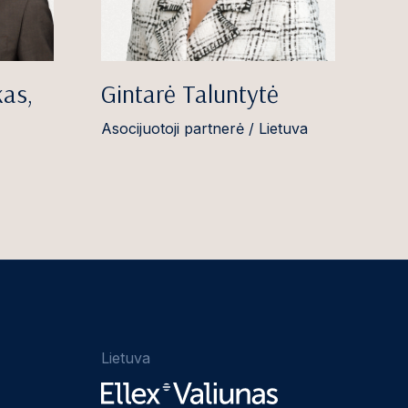
kas,
Gintarė Taluntytė
Asocijuotoji partnerė / Lietuva
Lietuva