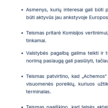
Asmenys, kurių interesai gali būti p
būti aktyvūs jau ankstyvoje Europos 
Teismas pritarė Komisijos vertinimu
tinkamai.
Valstybės pagalbą galima teikti ir 
norimą paslaugą gali pasiūlyti, tačiau
Teismas patvirtino, kad
„
Achemos
“
visuomenės poreikių, kuriuos užt
terminalas.
Teismas paaiškino, kad teisės akta