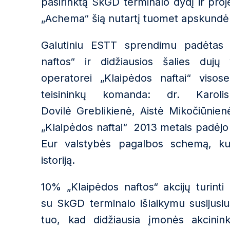
pasirinktą
SkGD
terminalo dydį ir pro
„Achema“ šią nutartį tuomet apskund
Galutiniu ESTT
sprendimu padėtas t
naftos“ ir didžiausios šalies dujų
operator
ei
„Klaipėdos naft
ai
“
visos
teisininkų komand
a: dr. Karol
Dovilė
Greblikienė
, Aistė
Mikočiūnien
„Klaipėdos naftai“ 2013 metais padėjo 
Eur valstybės pagalbos schemą, ku
istoriją.
10% „Klaipėdos naftos“ akcijų turin
su
SkGD
terminalo išlaikymu susijus
tuo, kad
didžiausia įmonės akcinink