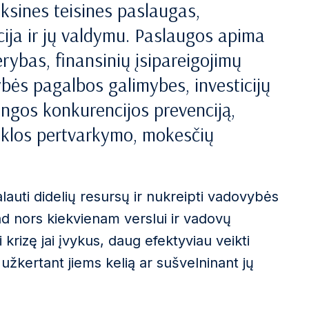
ksines teisines paslaugas,
ncija ir jų valdymu. Paslaugos apima
erybas, finansinių įsipareigojimų
tybės pagalbos galimybes, investicijų
gos konkurencijos prevenciją,
eiklos pertvarkymo, mokesčių
lauti didelių resursų ir nukreipti vadovybės
ad nors kiekvienam verslui ir vadovų
rizę jai įvykus, daug efektyviau veikti
 užkertant jiems kelią ar sušvelninant jų