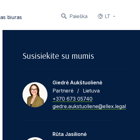
Paieška
LT
as biuras
Languages
Susisiekite su mumis
Giedrė Aukštuolienė
Partnerė
/
Lietuva
+370 673 05740
giedre.aukstuoliene@ellex.legal
Rūta Jasilionė