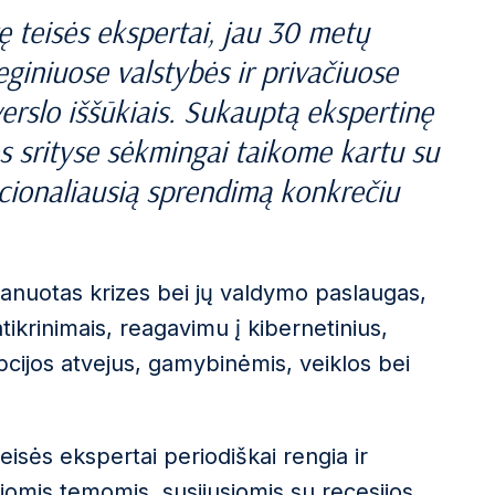
 teisės ekspertai, jau 30 metų
eginiuose valstybės ir privačiuose
erslo iššūkiais. Sukauptą ekspertinę
ės srityse sėkmingai taikome kartu su
acionaliausią sprendimą konkrečiu
planuotas krizes bei jų valdymo paslaugas,
atikrinimais, reagavimu į kibernetinius,
ijos atvejus, gamybinėmis, veiklos bei
teisės ekspertai periodiškai rengia ir
riomis temomis, susijusiomis su recesijos