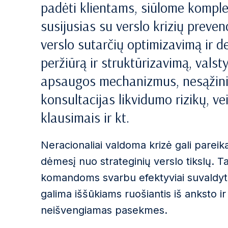
padėti klientams, siūlome komple
susijusias su verslo krizių preve
verslo sutarčių optimizavimą ir d
peržiūrą ir struktūrizavimą, vals
apsaugos mechanizmus, nesąžinin
konsultacijas likvidumo rizikų, v
klausimais ir kt.
Neracionaliai valdoma krizė gali pareika
dėmesį nuo strateginių verslo tikslų. T
komandoms svarbu efektyviai suvaldyti k
galima iššūkiams ruošiantis iš anksto ir
neišvengiamas pasekmes.