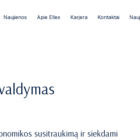
Naujienos
Apie Ellex
Karjera
Kontaktai
Nauj
r valdymas
nomikos susitraukimą ir siekdami