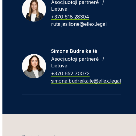
Asocijuotoji partnerė
/
Lietuva
+370 618 28304
ruta.jasilione@ellex.legal
Simona Budreikaitė
Asocijuotoji partnerė
/
Lietuva
+370 652 70072
simona.budreikaite@ellex.legal