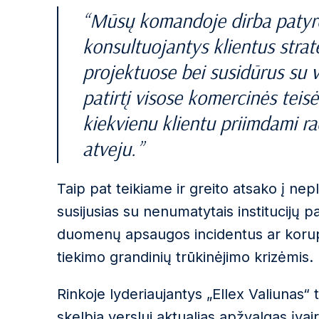
Mūsų komandoje dirba patyrę
konsultuojantys klientus strat
projektuose bei susidūrus su v
patirtį visose komercinės teis
kiekvienu klientu priimdami r
atveju.
Taip pat teikiame ir greito atsako į ne
susijusias su nenumatytais institucijų p
duomenų apsaugos incidentus ar korupc
tiekimo grandinių trūkinėjimo krizėmis.
Rinkoje lyderiaujantys „Ellex Valiunas“ 
skelbia verslui aktualias apžvalgas įvai