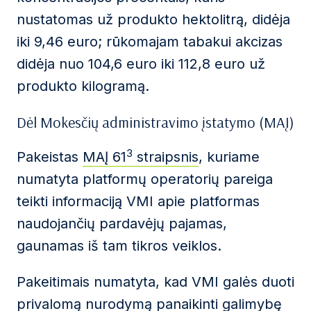
nustatomas už produkto hektolitrą, didėja
iki 9,46 euro; rūkomajam tabakui akcizas
didėja nuo 104,6 euro iki 112,8 euro už
produkto kilogramą.
Dėl Mokesčių administravimo įstatymo (MAĮ)
3
Pakeistas
MAĮ 61
straipsnis
, kuriame
numatyta platformų operatorių pareiga
teikti informaciją VMI apie platformas
naudojančių pardavėjų pajamas,
gaunamas iš tam tikros veiklos.
Pakeitimais numatyta, kad VMI galės duoti
privalomą nurodymą panaikinti galimybę