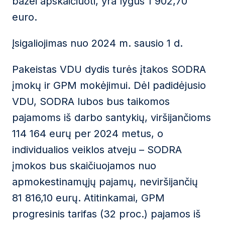
bazei apskaičiuoti, yra lygus 1 902,70
euro.
Įsigaliojimas nuo 2024 m. sausio 1 d.
Pakeistas VDU dydis turės įtakos SODRA
įmokų ir GPM mokėjimui. Dėl padidėjusio
VDU, SODRA lubos bus taikomos
pajamoms iš darbo santykių, viršijančioms
114 164 eurų per 2024 metus, o
individualios veiklos atveju – SODRA
įmokos bus skaičiuojamos nuo
apmokestinamųjų pajamų, neviršijančių
81 816,10 eurų. Atitinkamai, GPM
progresinis tarifas (32 proc.) pajamos iš