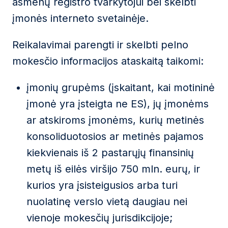
asmenų registro tvarkytojui bei skelbti
įmonės interneto svetainėje.
Reikalavimai parengti ir skelbti pelno
mokesčio informacijos ataskaitą taikomi:
įmonių grupėms (įskaitant, kai motininė
įmonė yra įsteigta ne ES), jų įmonėms
ar atskiroms įmonėms, kurių metinės
konsoliduotosios ar metinės pajamos
kiekvienais iš 2 pastarųjų finansinių
metų iš eilės viršijo 750 mln. eurų, ir
kurios yra įsisteigusios arba turi
nuolatinę verslo vietą daugiau nei
vienoje mokesčių jurisdikcijoje;