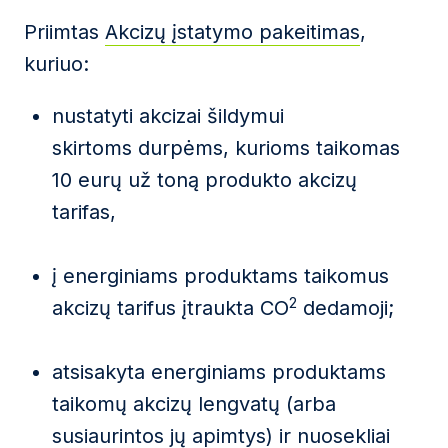
Priimtas
Akcizų įstatymo pakeitimas
,
kuriuo:
nustatyti akcizai šildymui
skirtoms durpėms, kurioms taikomas
10 eurų už toną produkto akcizų
tarifas,
į energiniams produktams taikomus
2
akcizų tarifus įtraukta CO
dedamoji;
atsisakyta energiniams produktams
taikomų akcizų lengvatų (arba
susiaurintos jų apimtys) ir nuosekliai