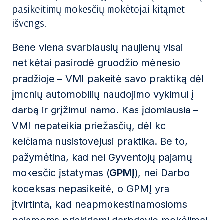
pasikeitimų mokesčių mokėtojai kitąmet
išvengs.
Bene viena svarbiausių naujienų visai
netikėtai pasirodė gruodžio mėnesio
pradžioje – VMI pakeitė savo praktiką dėl
įmonių automobilių naudojimo vykimui į
darbą ir grįžimui namo. Kas įdomiausia –
VMI nepateikia priežasčių, dėl ko
keičiama nusistovėjusi praktika. Be to,
pažymėtina, kad nei Gyventojų pajamų
mokesčio įstatymas (
GPMĮ
), nei Darbo
kodeksas nepasikeitė, o GPMĮ yra
įtvirtinta, kad neapmokestinamosioms