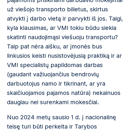
pajamoms priskiriami darbdavio mokėjimai
už viešojo transporto bilietus, skirtus
atvykti į darbo vietą ir parvykti iš jos. Taigi,
kyla klausimas, ar VMI tokiu būdu siekia
skatinti naudojimąsi viešuoju transportu?
Taip pat nėra aišku, ar įmonės bus
linkusios keisti nusistovėjusią praktiką ir ar
VMI specialistų papildomas darbas
(gaudant važiuojančius bendrovių
darbuotojus namo ir tikrinant, ar yra
skaičiuojamos pajamos natūra) nekainuos
daugiau nei surenkami mokesčiai.
Nuo 2024 metų sausio 1 d. į nacionalinę
teisę turi būti perkelta ir Tarybos