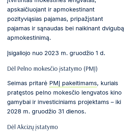
įtvirtintas mokestines lengvatas,
apskaičiuojant ir apmokestinant
pozityviąsias pajamas, pripažįstant
pajamas ir sąnaudas bei naikinant dvigubą
apmokestinimą.
Įsigaliojo nuo 2023 m. gruodžio 1 d.
Dėl Pelno mokesčio įstatymo (PMĮ)
Seimas pritarė
PMĮ pakeitimams
, kuriais
pratęstos pelno mokesčio lengvatos kino
gamybai ir investiciniams projektams – iki
2028 m. gruodžio 31 dienos.
Dėl Akcizų įstatymo