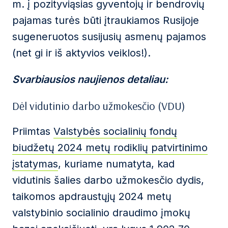
m. į pozityviąsias gyventojų ir bendrovių
pajamas turės būti įtraukiamos Rusijoje
sugeneruotos susijusių asmenų pajamos
(net gi ir iš aktyvios veiklos!).
Svarbiausios naujienos detaliau:
Dėl vidutinio darbo užmokesčio (VDU)
Priimtas
Valstybės socialinių fondų
biudžetų 2024 metų rodiklių patvirtinimo
įstatymas
, kuriame numatyta, kad
vidutinis šalies darbo užmokesčio dydis,
taikomos apdraustųjų 2024 metų
valstybinio socialinio draudimo įmokų