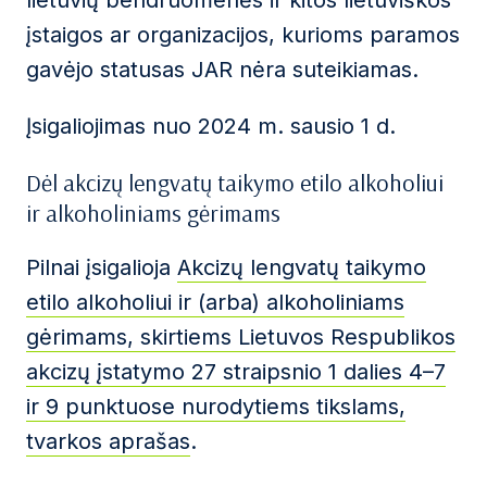
lietuvių bendruomenės ir kitos lietuviškos
įstaigos ar organizacijos, kurioms paramos
gavėjo statusas JAR nėra suteikiamas.
Įsigaliojimas nuo 2024 m. sausio 1 d.
Dėl akcizų lengvatų taikymo etilo alkoholiui
ir alkoholiniams gėrimams
Pilnai įsigalioja
Akcizų lengvatų taikymo
etilo alkoholiui ir (arba) alkoholiniams
gėrimams, skirtiems Lietuvos Respublikos
akcizų įstatymo 27 straipsnio 1 dalies 4–7
ir 9 punktuose nurodytiems tikslams,
tvarkos aprašas
.