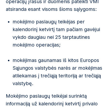
operacijų įrašus ir duomenis pateikti VMI
atsiranda esant visoms šioms sąlygoms:
mokėjimo paslaugų teikėjas per
kalendorinį ketvirtį tam pačiam gavėjui
vykdo daugiau nei 25 tarptautines
mokėjimo operacijas;
mokėjimas gaunamas iš kitos Europos
Sąjungos valstybės narės ar mokėjimas
atliekamas į trečiąją teritoriją ar trečiąją
valstybę.
Mokėjimo paslaugų teikėjai surinktą
informaciją už kalendorinį ketvirtį privalo