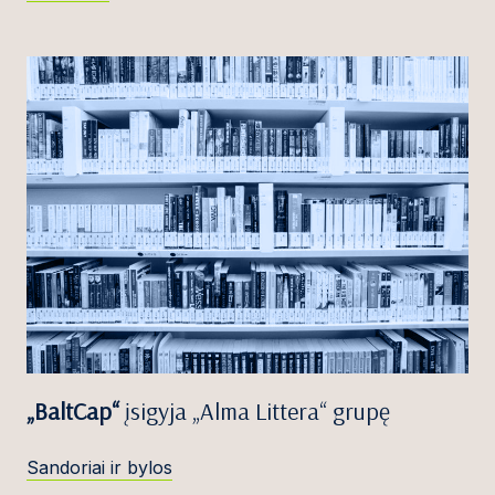
„BaltCap“
įsigyja „Alma Littera“ grupę
Sandoriai ir bylos