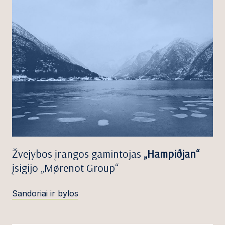
Žvejybos įrangos gamintojas
„Hampiðjan“
įsigijo „Mørenot Group“
Sandoriai ir bylos