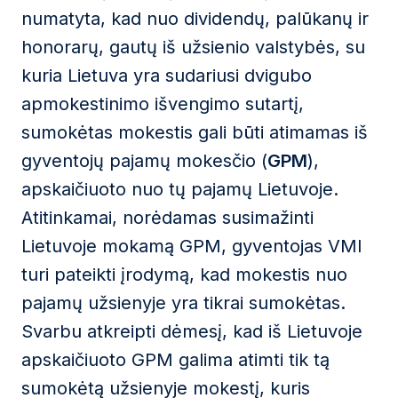
numatyta, kad nuo dividendų, palūkanų ir
honorarų, gautų iš užsienio valstybės, su
kuria Lietuva yra sudariusi dvigubo
apmokestinimo išvengimo sutartį,
sumokėtas mokestis gali būti atimamas iš
gyventojų pajamų mokesčio (
GPM
),
apskaičiuoto nuo tų pajamų Lietuvoje.
Atitinkamai, norėdamas susimažinti
Lietuvoje mokamą GPM, gyventojas VMI
turi pateikti įrodymą, kad mokestis nuo
pajamų užsienyje yra tikrai sumokėtas.
Svarbu atkreipti dėmesį, kad iš Lietuvoje
apskaičiuoto GPM galima atimti tik tą
sumokėtą užsienyje mokestį, kuris