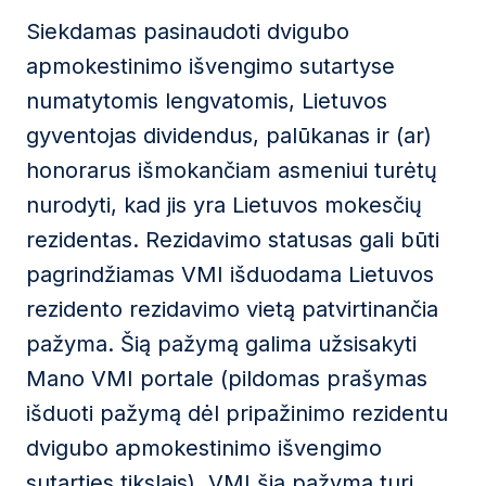
Siekdamas pasinaudoti dvigubo
apmokestinimo išvengimo sutartyse
numatytomis lengvatomis, Lietuvos
gyventojas dividendus, palūkanas ir (ar)
honorarus išmokančiam asmeniui turėtų
nurodyti, kad jis yra Lietuvos mokesčių
rezidentas. Rezidavimo statusas gali būti
pagrindžiamas VMI išduodama Lietuvos
rezidento rezidavimo vietą patvirtinančia
pažyma. Šią pažymą galima užsisakyti
Mano VMI portale (pildomas prašymas
išduoti pažymą dėl pripažinimo rezidentu
dvigubo apmokestinimo išvengimo
sutarties tikslais). VMI šią pažymą turi