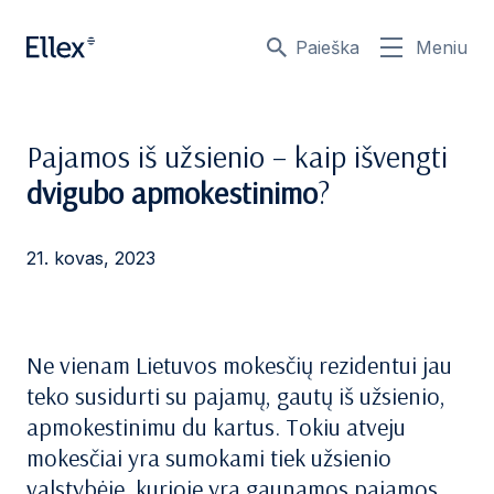
Paieška
Meniu
Pajamos iš užsienio – kaip išvengti
dvigubo apmokestinimo
?
21. kovas, 2023
Ne vienam Lietuvos mokesčių rezidentui jau
teko susidurti su pajamų, gautų iš užsienio,
apmokestinimu du kartus. Tokiu atveju
mokesčiai yra sumokami tiek užsienio
valstybėje, kurioje yra gaunamos pajamos,