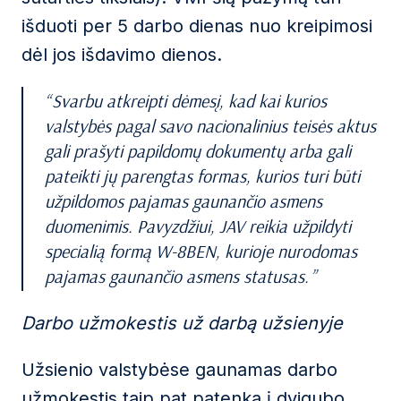
išduoti per 5 darbo dienas nuo kreipimosi
dėl jos išdavimo dienos.
Svarbu atkreipti dėmesį, kad kai kurios
valstybės pagal savo nacionalinius teisės aktus
gali prašyti papildomų dokumentų arba gali
pateikti jų parengtas formas, kurios turi būti
užpildomos pajamas gaunančio asmens
duomenimis. Pavyzdžiui, JAV reikia užpildyti
specialią formą W-8BEN, kurioje nurodomas
pajamas gaunančio asmens statusas.
Darbo užmokestis už darbą užsienyje
Užsienio valstybėse gaunamas darbo
užmokestis taip pat patenka į dvigubo