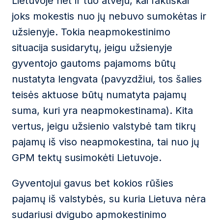
Lietuvoje net ir tuo atveju, kai faktiškai
joks mokestis nuo jų nebuvo sumokėtas ir
užsienyje. Tokia neapmokestinimo
situacija susidarytų, jeigu užsienyje
gyventojo gautoms pajamoms būtų
nustatyta lengvata (pavyzdžiui, tos šalies
teisės aktuose būtų numatyta pajamų
suma, kuri yra neapmokestinama). Kita
vertus, jeigu užsienio valstybė tam tikrų
pajamų iš viso neapmokestina, tai nuo jų
GPM tektų susimokėti Lietuvoje.
Gyventojui gavus bet kokios rūšies
pajamų iš valstybės, su kuria Lietuva nėra
sudariusi dvigubo apmokestinimo