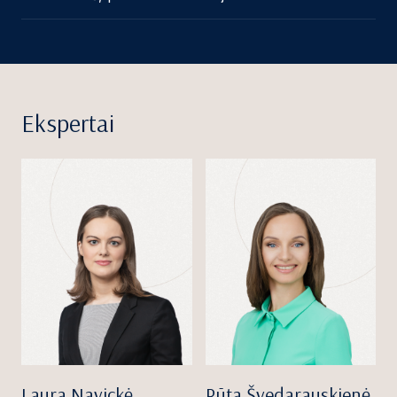
Ekspertai
Laura Navickė
Rūta Švedarauskienė