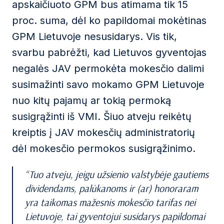
apskaičiuoto GPM bus atimama tik 15
proc. suma, dėl ko papildomai mokėtinas
GPM Lietuvoje nesusidarys. Vis tik,
svarbu pabrėžti, kad Lietuvos gyventojas
negalės JAV permokėta mokesčio dalimi
susimažinti savo mokamo GPM Lietuvoje
nuo kitų pajamų ar tokią permoką
susigrąžinti iš VMI. Šiuo atveju reikėtų
kreiptis į JAV mokesčių administratorių
dėl mokesčio permokos susigrąžinimo.
Tuo atveju, jeigu užsienio valstybėje gautiems
dividendams, palūkanoms ir (ar) honoraram
yra taikomas mažesnis mokesčio tarifas nei
Lietuvoje, tai gyventojui susidarys papildomai