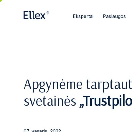
Ekspertai
Paslaugos
Apgynėme tarptaut
svetainės
„Trustpilo
07. vasaris, 2022