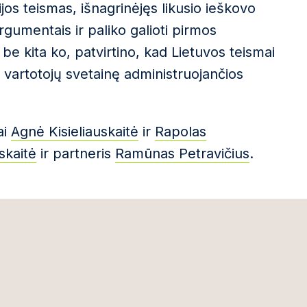
ijos teismas, išnagrinėjęs likusio ieškovo
rgumentais ir paliko galioti pirmos
be kita ko, patvirtino, kad Lietuvos teismai
mų vartotojų svetainę administruojančios
ai
Agnė Kisieliauskaitė
ir
Rapolas
skaitė
ir partneris
Ramūnas Petravičius
.