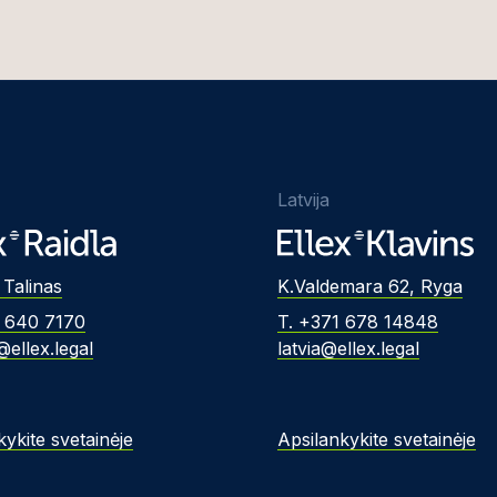
Latvija
 Talinas
K.Valdemara 62, Ryga
2 640 7170
T. +371 678 14848
@ellex.legal
latvia@ellex.legal
kykite svetainėje
Apsilankykite svetainėje