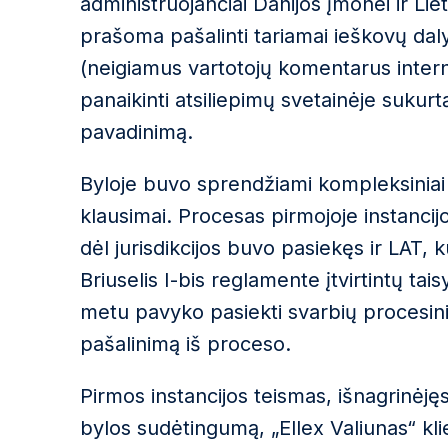
administruojančiai Danijos įmonei ir Lie
prašoma pašalinti tariamai ieškovų dal
(neigiamus vartotojų komentarus intern
panaikinti atsiliepimų svetainėje sukurt
pavadinimą.
Byloje buvo sprendžiami kompleksiniai ju
klausimai. Procesas pirmojoje instancij
dėl jurisdikcijos buvo pasiekęs ir LAT,
Briuselis I-bis reglamente įtvirtintų tai
metu pavyko pasiekti svarbių procesinių
pašalinimą iš proceso.
Pirmos instancijos teismas, išnagrinėjęs 
bylos sudėtingumą, „Ellex Valiunas“ kli