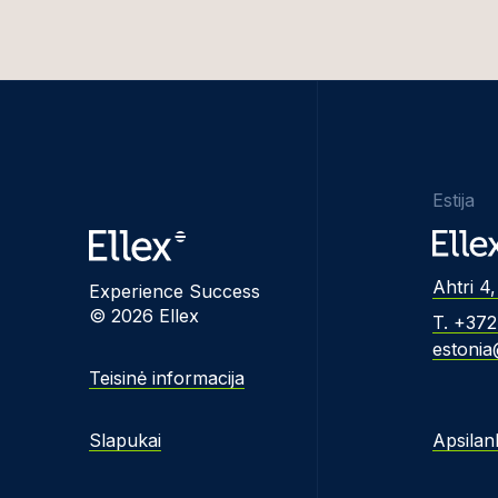
Estija
Ahtri 4,
Experience Success
© 2026 Ellex
T. +37
estonia
Teisinė informacija
Slapukai
Apsilan