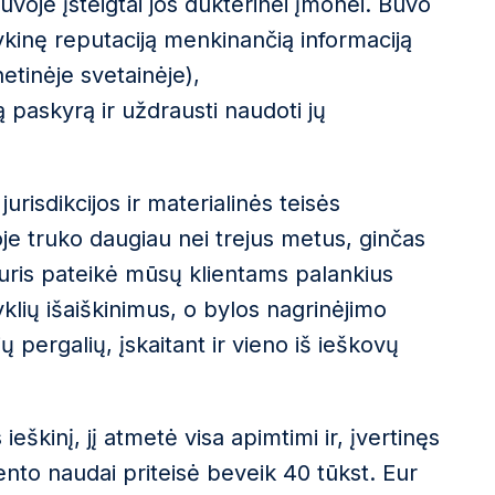
tuvoje įsteigtai jos dukterinei įmonei. Buvo
ykinę reputaciją menkinančią informaciją
etinėje svetainėje),
ą paskyrą ir uždrausti naudoti jų
risdikcijos ir materialinės teisės
oje truko daugiau nei trejus metus, ginčas
 kuris pateikė mūsų klientams palankius
syklių išaiškinimus, o bylos nagrinėjimo
 pergalių, įskaitant ir vieno iš ieškovų
ieškinį, jį atmetė visa apimtimi ir, įvertinęs
ento naudai priteisė beveik 40 tūkst. Eur