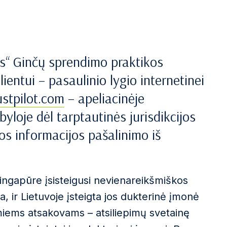
s“ Ginčų sprendimo praktikos
ientui – pasaulinio lygio internetinei
ustpilot.com
– apeliacinėje
 byloje dėl tarptautinės jurisdikcijos
os informacijos pašalinimo iš
Singapūre įsisteigusi nevienareikšmiškos
, ir Lietuvoje įsteigta jos dukterinė įmonė
miems atsakovams – atsiliepimų svetainę