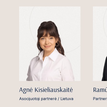
Agnė Kisieliauskaitė
Ramū
Asocijuotoji partnerė / Lietuva
Partneri