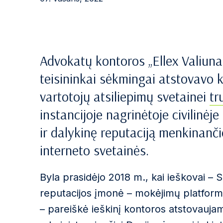
Advokatų kontoros „Ellex Valiuna
teisininkai sėkmingai atstovavo kl
vartotojų atsiliepimų svetainei
tr
instancijoje nagrinėtoje civilinėje
ir dalykinę reputaciją menkinanči
interneto svetainės.
Byla prasidėjo 2018 m., kai ieškovai – 
reputacijos įmonė – mokėjimų platforma
– pareiškė ieškinį kontoros atstovauja