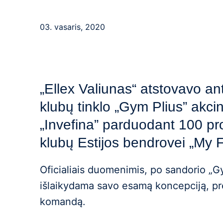
03. vasaris, 2020
„Ellex Valiunas“ atstovavo an
klubų tinklo „Gym Plius” akci
„Invefina” parduodant 100 pro
klubų Estijos bendrovei „My F
Oficialiais duomenimis, po sandorio „Gym
išlaikydama savo esamą koncepciją, pre
komandą.