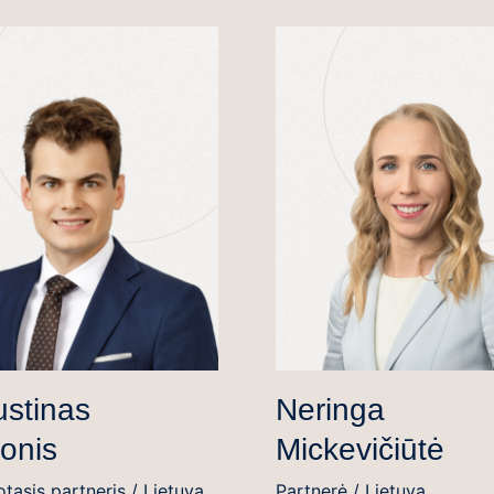
stinas
Neringa
onis
Mickevičiūtė
otasis partneris / Lietuva
Partnerė / Lietuva