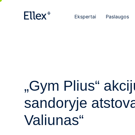
Ekspertai
Paslaugos
„Gym Plius“ akci
sandoryje atstov
Valiunas“