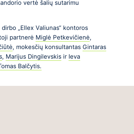
andorio vertė šalių sutarimu
 dirbo „Ellex Valiunas“ kontoros
toji partnerė
Miglė Petkevičienė
,
čiūtė
, mokesčių konsultantas
Gintaras
s
,
Marijus Dingilevskis
ir
Ieva
Tomas Balčytis.