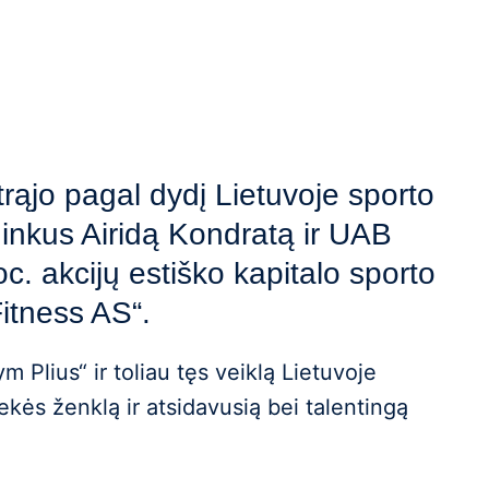
trąjo pagal dydį Lietuvoje sporto
ninkus Airidą Kondratą ir UAB
c. akcijų estiško kapitalo sporto
itness AS“.
 Plius“ ir toliau tęs veiklą Lietuvoje
kės ženklą ir atsidavusią bei talentingą