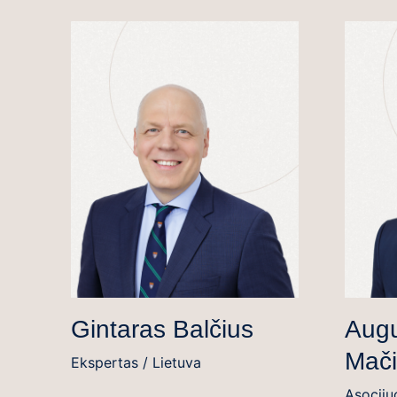
Gintaras Balčius
Augu
Mači
Ekspertas / Lietuva
Asociju